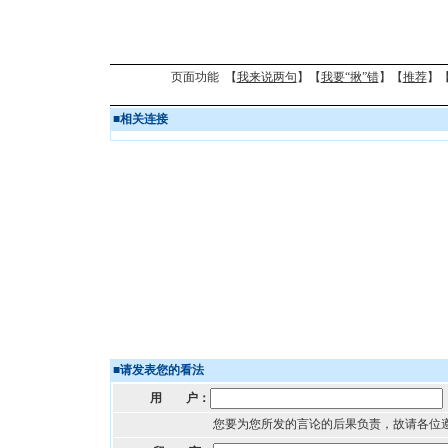
页面功能 【
我来说两句
】【
我要“揪”错
】【
推荐
】
■
相关连接
■
请发表您的看法
用 户：
您要为您所发的言论的后果负责，故请各位