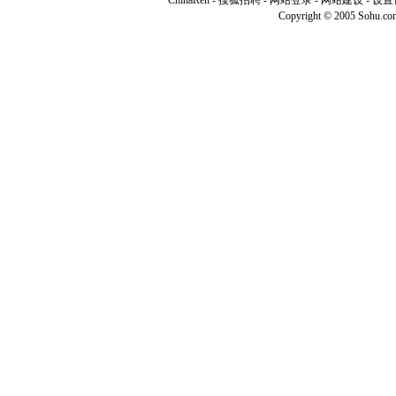
ChinaRen
-
搜狐招聘
-
网站登录
- 网站建设 -
设置
Copyright © 2005 Sohu.