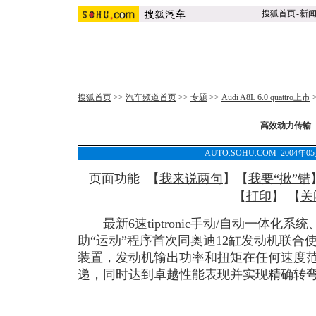
搜狐首页
-
新
搜狐首页
>>
汽车频道首页
>>
专题
>>
Audi A8L 6.0 quattro上市
高效动力传输
AUTO.SOHU.COM 2004年0
页面功能 【
我来说两句
】【
我要“揪”错
【
打印
】 【
关
最新6速tiptronic手动/自动一体化系
助“运动”程序首次同奥迪12缸发动机联合
装置，发动机输出功率和扭矩在任何速度
递，同时达到卓越性能表现并实现精确转