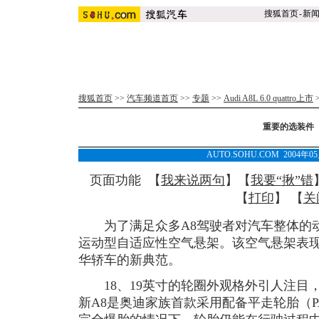
搜狐首页
-
新
搜狐首页
>>
汽车频道首页
>>
专题
>>
Audi A8L 6.0 quattro上市
重要的选装件
AUTO.SOHU.COM 2004年0
页面功能 【
我来说两句
】【
我要“揪”错
【
打印
】 【
关
为了满足众多A8驾驶者对汽车整体的动
运动型自适应性空气悬架。该空气悬架表
华轿车的新典范。
18、19英寸的轮圈外观格外引人注目
新A8是奥迪家族首款采用配备平走轮胎（