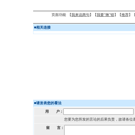
页面功能 【
我来说两句
】【
我要“揪”错
】【
推荐
】
■
相关连接
■
请发表您的看法
用 户：
您要为您所发的言论的后果负责，故请各位
留 言：