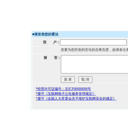
■
请发表您的看法
用 户：
您要为您所发的言论的后果负责，故请各位
留 言：
*经营许可证编号：京ICP00000008号
*遵守《互联网电子公告服务管理规定》
*遵守《全国人大常委会关于维护互联网安全的规定》