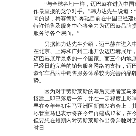
“与全球各地一样，迈巴赫在进入中国
作最直接的竞争对手。”韩力达先生说道：
同的是，梅赛德斯-奔驰目前在中国已经建成
特许销售及服务中心将全力为迈巴赫品牌
服务等各个层面。”
另据韩力达先生介绍，迈巴赫在进入中
在北京、上海和广州三地开设迈巴赫展厅
迈巴赫展厅最多的一个国家。而三个内地展
已经日趋完善的销售服务网络的支持，迈
豪华车品牌中销售服务体系较为完善的品
势。
因为对于劳斯莱斯的幕后支持者宝马来
搭建上即已落后一筹，并在一定程度上影
早在今年年初宝马亚洲区新闻发布会上，
尽管宝马也表示将在今年再建成17家，在
但要想在短期内对劳斯莱斯作出像奔驰对
时日。