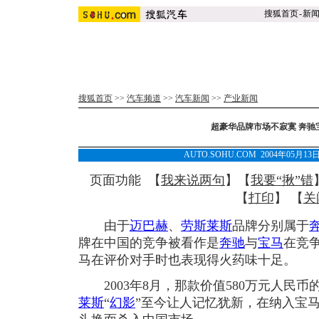
搜狐首页
-
新
搜狐首页
>>
汽车频道
>>
汽车新闻
>>
产业新闻
超豪华品牌市场不寂寞 奔驰
AUTO.SOHU.COM 2004年05月1
页面功能 【
我来说两句
】【
我要“揪”错
【
打印
】 【
关
由于
迈巴赫
、
劳斯莱斯
品牌分别属于
牌在中国的竞争被看作是
奔驰
与
宝马
在竞
马在评价对手时也表现得火药味十足。
2003年8月，那款价值580万元人民币
莱斯
“
幻影
”至今让人记忆犹新，在纳入宝