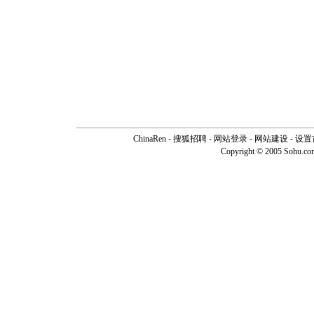
ChinaRen
-
搜狐招聘
-
网站登录
- 网站建设 -
设置
Copyright © 2005 Sohu.