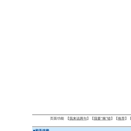
页面功能 【
我来说两句
】【
我要“揪”错
】【
推荐
】
■
相关连接