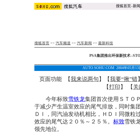
搜狐首页
-
新
搜狐首页
>>
汽车频道
>>
汽车新闻
>>
最新科技
PSA集团推出环保新技术--STO
AUTO.SOHU.COM 2004年05月
页面功能 【
我来说两句
】【
我要“揪”错
【
打印
】 【
关
今年标致
雪铁龙
集团首次使用ＳＴＯ
于减少产生温室效应的尾气排放，同时集
ＤＩ，同汽油发动机相比，ＨＤＩ同微粒
效应的尾气达２０％～２５％。
标致
雪铁
领先地位。