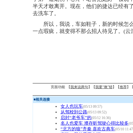
半天才敢离开。现在，他们的捷达已经有
去洗车了。
所以，我说，车如鞋子，新的时候怎么
一点瑕疵，就变得不那么招人待见了。(云深
页面功能 【
我来说两句
】【
我要“揪”错
】【
推荐
】
■
相关连接
女人也玩车
(05/13 09:57)
从驾校到公路
(05/13 09:52)
启封“老爷车”的
(05/12 16:36)
名人也爱车 濮存昕驾驶心得比较多
(05
“北方的狼”齐秦 喜欢古典车
(05/10 11:47