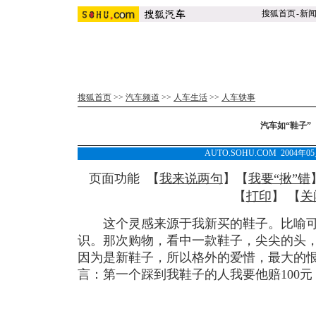
搜狐首页
-
新
搜狐首页
>>
汽车频道
>>
人车生活
>>
人车轶事
汽车如“鞋子”
AUTO.SOHU.COM 2004年0
页面功能 【
我来说两句
】【
我要“揪”错
【
打印
】 【
关
这个灵感来源于我新买的鞋子。比喻可
识。那次购物，看中一款鞋子，尖尖的头
因为是新鞋子，所以格外的爱惜，最大的
言：第一个踩到我鞋子的人我要他赔100