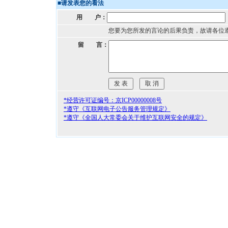
■
请发表您的看法
用 户：
您要为您所发的言论的后果负责，故请各位
留 言：
*经营许可证编号：京ICP00000008号
*遵守《互联网电子公告服务管理规定》
*遵守《全国人大常委会关于维护互联网安全的规定》