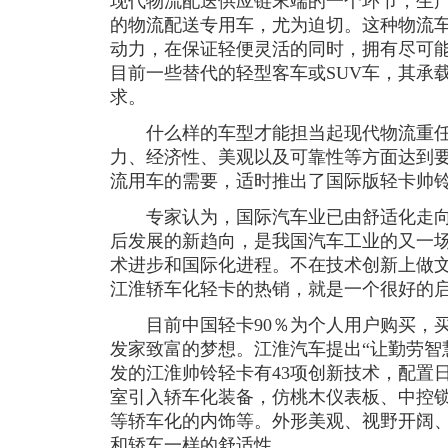
现代物流配送供应链末端的一个环节，生
的物流配送专用车，尤为迫切。这种物流
动力，在保证轻便灵活的同时，拥有尽可
目前一些替代的轻型客车或SUV车，其承
求。
什么样的车型才能担当起现代物流重任
力、经济性、美观以及可靠性等方面达到
流用车的需要，适时推出了国际版轻卡帅
专家认为，国际汽车业已由舒适化走向
后发展的新趋向，是我国汽车工业的又一
术进步和国际化进程。不在技术创新上做
江淮轿车化轻卡的热销，就是一个很好的
目前中国轻卡90％为个人用户购买，买
发家致富的梦想。江淮汽车提出“让勤劳智
发的江淮帅铃轻卡有43项创新技术，配置
室引入轿车化装备，仿桃木仪表板、中控锁
等轿车化的内饰等。外形美观、视野开阔
和轿车一样的舒适性。