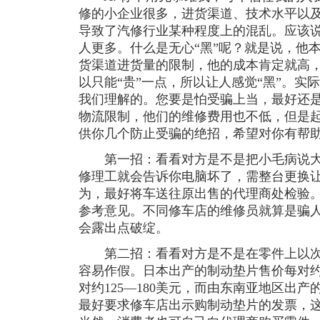
修的小企业很多，进货渠道、技术水平以
导致了汽修行业某种程度上的混乱。应该说有
人更多。什么是无心“黑”呢？就是说，他
货渠道进货量的限制，他的成本肯定就高
以只能“贵”一点，所以让人感觉“黑”。实
我们理解的。您要是怕受骗上当，最好还
物流限制，他们的维修费用也不低，但是
供你几个防止受骗的绝招，希望对你有帮
第一招：看看对方是不是把小毛病说大
修理工就会告诉你电脑坏了，需整台更换
为，最好将车送往原出售的代理商处检验
参考意见。不同修车店的维修员就算是骗
会露出点破绽。
第二招：看看对方是不是在零件上以次
容易作假。日本出产的制动垫片售价每对约
对约125—180美元，而由东南亚地区出产
最好要求修车店出示购制动垫片的发票，