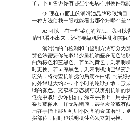
了。下面告诉你有哪些小毛病不用换件就
Q: 现在市面上的润滑油品牌玲琅满目
一种方法使我一眼就能看出哪个好哪个差
A: 可以，有一些鉴别的方法。我可以
睛”也看不出来，还得要靠机器检测和实际
润滑油的自检测和自鉴别方法可分为辨
辨色法需要你先取出少量机油盛在无色透
的为棕色和蓝黑色。若呈乳黄色，则表明
时更换。若呈深黑色，则表明机油已经变
斑法，将待查机油搅匀后滴在白纸上(最好
向外经过大约2～3个小时的逐渐扩散，形
域的颜色、宽窄和形态就可以辨别机油的
低壳中取出少许机油，涂在手指上，用手
杂质或像水一样无粘稠感，甚至发涩或有
后在手指上能见到细小闪亮的金属磨削，
损部位，同时也说明机油必须立刻更换。