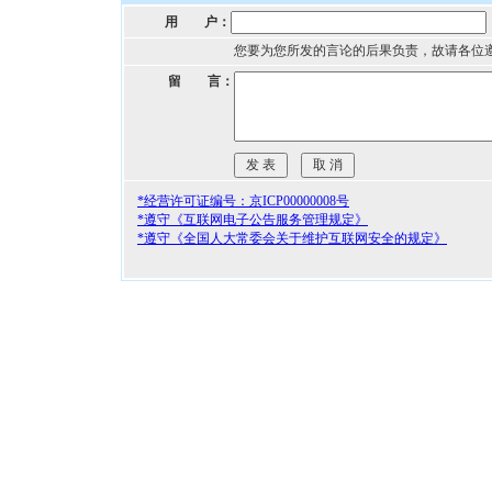
用 户：
您要为您所发的言论的后果负责，故请各位
留 言：
*经营许可证编号：京ICP00000008号
*遵守《互联网电子公告服务管理规定》
*遵守《全国人大常委会关于维护互联网安全的规定》