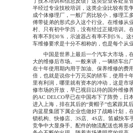
了技术培训和信息反馈）这类企业各处室
半经过专业技校培训，这类企业比较有竞
成个体修理厂，一般厂房比较小，修理工
傅带徒弟的形式步入这个行业。在维修从业的
村、只有初中学历，没有经过正规培训。在
有率不到30％，示波器占有率不到5％。
车维修要求是十分不相称的，也是每个从
中国是世界上最后一个汽车大市场，在
大的维修后市场。一般来讲，一辆轿车出
在十年使用期内用于加油、保养维修的费
倍，也就是说你十万元买的轿车，使用十年
里有利润，哪里就有资本的冲动，这是市
修市场的开放，早已视目以待的国外维修
的AC DELCO早已在中国布下了阵势，
进入上海，排在其后的“黄帽子”也紧跟其
内蓝星集团下属企业也做好了战略计划，
锁机构、快修店、3S店、4S店。笛威快车
竞争中大显身手。配件的物流配送也将形
务会不断的出现。随着市场透明度的提高