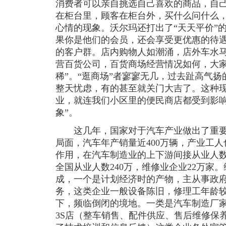
消费者可以亲自挑选自己喜欢的商品，自
在柜台里，顾客在柜台外，买什么问什么
心情的现象。沃尔玛还打出了“天天平价”
果你是他们的会员，还会享受更优惠的待
的客户群。店内购物人如潮涌，店外车水
营百货公司，百货商场经营情况如何，大家
稀”。“逛商场”者寥寥无几，过去趾高气
整天忧虑，有的甚至就关门大吉了。这种
业，就连我们小区里的便民商店都受到影响
象”。
这几年，国家对于汽车产业做出了重要
局面，汽车年产销量近400万辆，产业工人
作用，在汽车制造业的上下游间接从业人
全国从业人数240万，维修业企业22万家
成，一个是计划经济时的产物，主从事政府
务，这类企业一般设备陈旧，修理工年龄
下，频临倒闭的境地。一类是汽车制造厂
3S店（整车销售、配件供应、售后维修保养