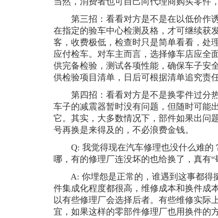
当然，消费者也可自己向代理商购买零件
第三招：看看对方是不是在以低价作诱
在指定的验车中心检测及格，才可继续获
客，收费极低，检查时只是简单看看，处
应付检车。对车主而言，选择修车店应全
供完备检验，测试各项性能，确保车子安
供检验项目清单，日后可根据清单追究责
第四招：看看对方是不是换零件过分热
车子的减震器暂时没有问题，但随时可能
它。其实，大多数情况下，部件如果出问
号再换是来得及的，不必浪费金钱。
Q: 我觉得现在汽车修理也没什么难的？
哪，有的修理厂连没坏的也给换了，真有“
A: 你埋怨是正常的，谁遇到这事都得
件集成化程度都很高，维修成本和换件成
以有些修理厂会选择后者。有些维修实际
宜，如果这样的零部件修理厂也用换件的