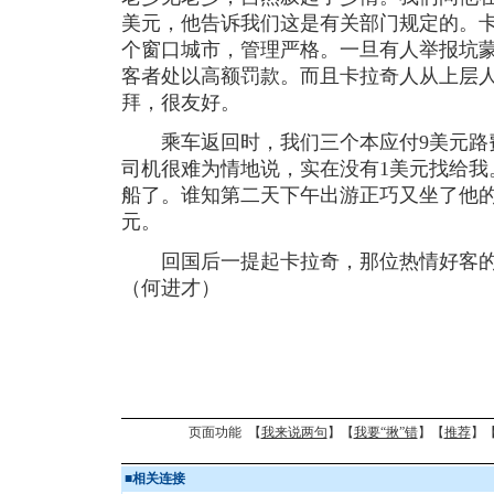
美元，他告诉我们这是有关部门规定的。
个窗口城市，管理严格。一旦有人举报坑
客者处以高额罚款。而且卡拉奇人从上层
拜，很友好。
乘车返回时，我们三个本应付9美元路费
司机很难为情地说，实在没有1美元找给我
船了。谁知第二天下午出游正巧又坐了他的
元。
回国后一提起卡拉奇，那位热情好客的
（何进才）
页面功能 【
我来说两句
】【
我要“揪”错
】【
推荐
】
■
相关连接