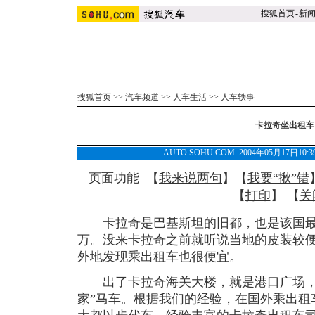
搜狐首页
-
新
搜狐首页
>>
汽车频道
>>
人车生活
>>
人车轶事
卡拉奇坐出租车
AUTO.SOHU.COM 2004年05月17日
页面功能 【
我来说两句
】【
我要“揪”错
【
打印
】 【
关
卡拉奇是巴基斯坦的旧都，也是该国最大
万。没来卡拉奇之前就听说当地的皮装较
外地发现乘出租车也很便宜。
出了卡拉奇海关大楼，就是港口广场，
家”马车。根据我们的经验，在国外乘出租