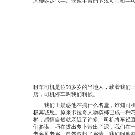
大都以步代车。经验丰富的卡拉奇出租车
租车司机是位50多岁的当地人，载着我们
店，司机停车叫我们稍候。
我们正疑惑他在搞什么名堂，谁知司机
极其诚恳。原来卡拉奇人嚼槟榔已成一种
榔，感情自然就亲近了许多。司机将车径
们参谋。巧在拔出萝卜带出了泥，我们在
老乡见老乡，自然叙起了乡情。我们问他在