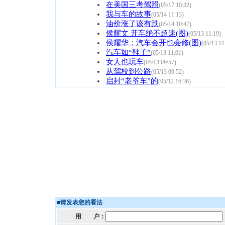
在美国三考驾照
(05/17 10:32)
我与车的故事
(05/14 11:13)
油价涨了该有跌
(05/14 10:47)
侯耀文 开车绝不超速(图)
(05/13 11:19)
侯耀华：汽车会开也会修(图)
(05/13 11
汽车如“鞋子”
(05/13 11:01)
女人也玩车
(05/13 09:57)
从驾校到公路
(05/13 09:52)
启封“老爷车”的
(05/12 16:36)
■
请发表您的看法
用 户：