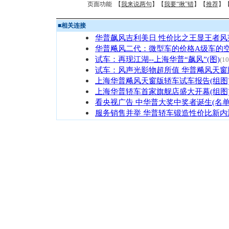
页面功能 【
我来说两句
】【
我要“揪”错
】【
推荐
】
■
相关连接
华普飙风吉利美日 性价比之王显王者风
华普飚风二代：微型车的价格A级车的
试车：再现江湖--上海华普“飙风”(图)
(10
试车：风声光影物超所值 华普飚风天窗
上海华普飚风天窗版轿车试车报告(组图
上海华普轿车首家旗舰店盛大开幕(组图
看央视广告 中华普大奖中奖者诞生(名单
服务销售并举 华普轿车锻造性价比新内