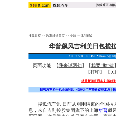
搜狐首页
-
新
搜狐首页
>>
汽车频道首页
>>
专题
>>
5月测试
华普飙风吉利美日包揽
AUTO.SOHU.COM 2004年05月
页面功能 【
我来说两句
】【
我要“揪”错
【
打印
】 【
关
搭乘新闻直通车 订阅精
日韩汽车和手机全面对比
|
40款热门车降价促销汇总
|
4
搜狐汽车讯 日前从刚刚结束的全国拉力
息，来自吉利控股集团旗下的上海
华普
飙