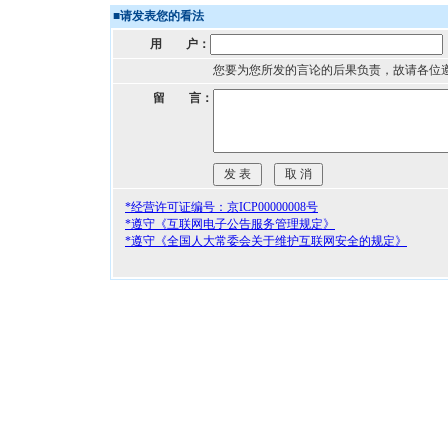
■
请发表您的看法
用 户：
您要为您所发的言论的后果负责，故请各位
留 言：
*经营许可证编号：京ICP00000008号
*遵守《互联网电子公告服务管理规定》
*遵守《全国人大常委会关于维护互联网安全的规定》