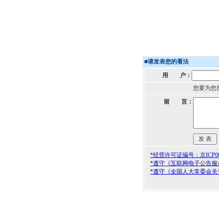
■
请发表您的看法
用 户：
您要为您
留 言：
*经营许可证编号：京ICP000
*遵守《互联网电子公告服
*遵守《全国人大常委会关