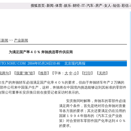
搜狐首页
-
新闻
-
体育
-
娱乐
-
财经
-
IT
-
汽车
-
房产
-
女人
-
短信
-
彩信
-
车新闻
>>
产业新闻
为满足国产率４０％ 奔驰挑选零件供应商
UTO.SOHU.COM 2004年05月24日10:46 北京现代商报
说两句
】【
我要“揪”错
】【
推荐
】【字体：
大
中
小
】【
打印
】 【
关闭
】
生产的奔驰轿车必须满足国产化率４０％的要求，但由于奔驰轿车年产２万辆的
部件公司来中国落户生产，这样，奔驰将在中国境内挑选能够达到其标准的零部件
有限公司董事长安庆衡日前在接受记者采访时表示的。
安庆衡同时解释，奔驰车的零部件必须
满足两个条件，首先是绝对符合奔驰对质量
等各方面的要求；其次还要满足仍在沿用的
国家１９９４年颁布的《汽车工业产业政
策》对合资轿车零部件国产化率达到４０％
的要求。