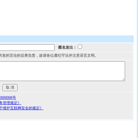
匿名发出：
所发的言论的后果负责，故请各位遵纪守法并注意语言文明。
00008号
务管理规定》
于维护互联网安全的规定》