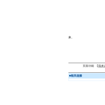
象。
页面功能 【
我来
■
相关连接