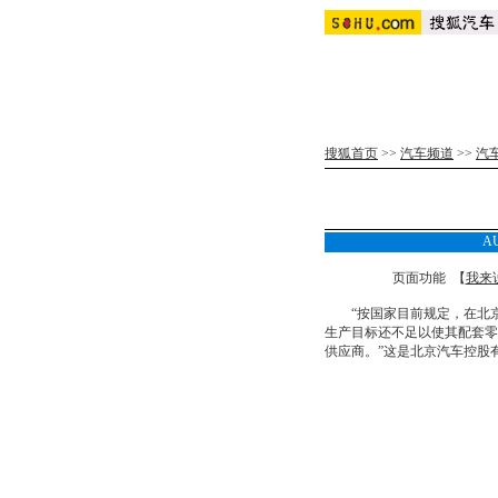
搜狐首页
>>
汽车频道
>>
汽
A
页面功能 【
我来
“按国家目前规定，在北京
生产目标还不足以使其配套零
供应商。”这是北京汽车控股