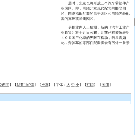
届时，北京也将形成三个汽车零部件产
业园区。即，围绕北京现代配套的顺义园
区、围绕福田配套的昌平园区和围绕奔驰配
套的亦庄或通州园区。
另据业内人士猜测，新的《汽车工业产
业政策》将于近日公布，此前已有迹象表明
４０％国产化率的界限在松动，若果真如
此，奔驰车的零部件配套将会有另外一番景
说两句
】【
我要“揪”错
】【
推荐
】【字体：
大
中
小
】【
打印
】 【
关闭
】