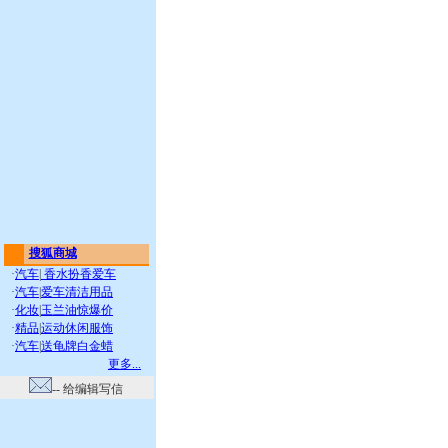
搜狐商城
·
汽车
|
香水扮香爱车
·
汽车
|
爱车清洁用品
·
化妆
|
玉兰油惊爆价
·
精品
|
运动休闲服饰
·
汽车
|
送龟牌白金蜡
更多...
-- 给编辑写信