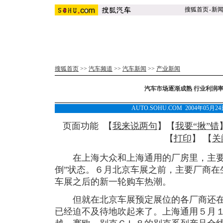
搜狐首页
-
新
搜狐首页
>>
汽车频道
>>
汽车新闻
>>
产业新闻
汽车市场逐渐成熟 行业利润率
AUTO.SOHU.COM 2004年05月
页面功能 【
我来说两句
】【
我要“揪”错
【
打印
】 【
关
在上海大众和上海通用的厂房里，主要
倒”状态。６月北京车展之前，主要厂商在
车展之后的新一轮购车热潮。
但就在北京车展预定展位的各厂商还在
已经迫不及待地吹起来了。上海通用５月