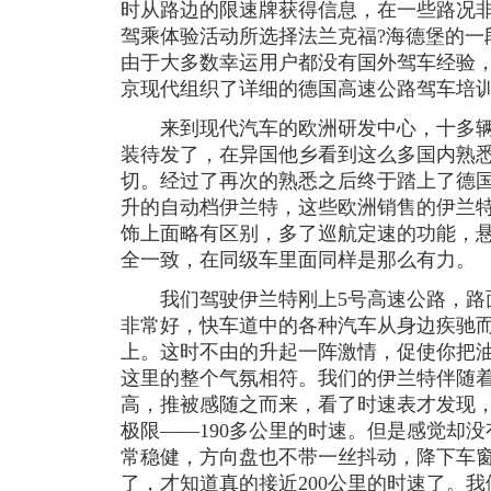
时从路边的限速牌获得信息，在一些路况
驾乘体验活动所选择法兰克福?海德堡的一
由于大多数幸运用户都没有国外驾车经验
京现代组织了详细的德国高速公路驾车培
来到现代汽车的欧洲研发中心，十多辆
装待发了，在异国他乡看到这么多国内熟
切。经过了再次的熟悉之后终于踏上了德国
升的自动档伊兰特，这些欧洲销售的伊兰
饰上面略有区别，多了巡航定速的功能，
全一致，在同级车里面同样是那么有力。
我们驾驶伊兰特刚上5号高速公路，路面
非常好，快车道中的各种汽车从身边疾驰而
上。这时不由的升起一阵激情，促使你把
这里的整个气氛相符。我们的伊兰特伴随
高，推被感随之而来，看了时速表才发现
极限——190多公里的时速。但是感觉却
常稳健，方向盘也不带一丝抖动，降下车
了，才知道真的接近200公里的时速了。