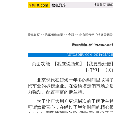
搜狐首页
-
新
搜狐首页
>>
汽车频道首页
>>
专题
>>
北京现代伊兰特德国无限
流动的激情--伊兰特Autoba
AUTO.SOHU.COM 2004年05月
页面功能 【
我来说两句
】【
我要“揪”错
【
打印
】 【
关
北京现代在短短一年多的时间里取得了
汽车业的标榜企业。在索纳塔走俏市场之
力强劲、配置丰富的伊兰特。
为了让广大用户更深层次的了解伊兰特
可谓煞费苦心，在经过了半年时间的精心策