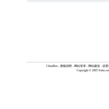
ChinaRen
-
搜狐招聘
-
网站登录
- 网站建设 -
设置
Copyright © 2005 Sohu.