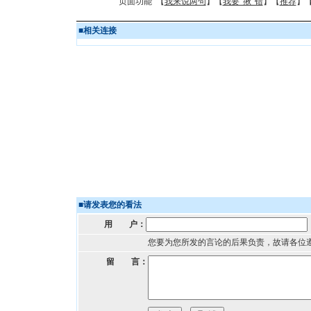
页面功能 【
我来说两句
】【
我要“揪”错
】【
推荐
】
■
相关连接
■
请发表您的看法
用 户：
您要为您所发的言论的后果负责，故请各位
留 言：