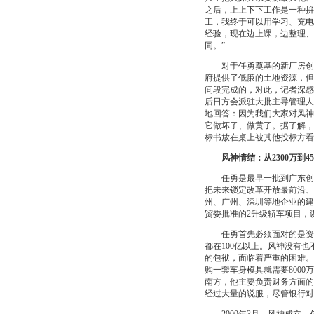
之后，上上下下工作是一种拚
工，我终于可以用学习、充电
经验，现在边上课，边整理、
同。”
对于任勇奠基的新厂房创造
府提供了低廉的土地资源，但
间段完成的，对此，记者深感
后日方会派驻大批主导管理人
地回答：因为我们大家对风神
它做坏了、做黄了。据了解，
标书放在桌上被其他投标方看
风神情结：从2300万到4
任勇是最早一批到广东创业
把未来锁定改革开放最前沿、
州、广州、深圳等地企业的建
贸委批准的2升级轿车项目，
任勇首先必须面对的是资金
都在100亿以上。风神没有
的包袱，面临着严重的困难。
购一套车身模具就需要800
南方，他主要负责财务方面的
经过大量的说服，尽管银行对