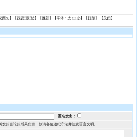
说两句
】【
我要“揪”错
】【
推荐
】【字体：
大
中
小
】【
打印
】 【
关闭
】
匿名发出：
所发的言论的后果负责，故请各位遵纪守法并注意语言文明。