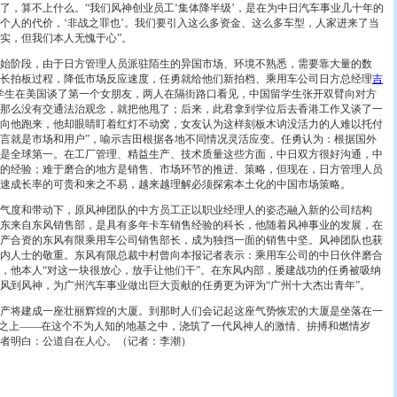
了，算不上什么。“我们风神创业员工‘集体降半级’，是在为中日汽车事业几十年的
个人的代价，‘非战之罪也’。我们要引入这么多资金、这么多车型，人家进来了当
实，但我们本人无愧于心”。
阶段，由于日方管理人员派驻陌生的异国市场、环境不熟悉，需要靠大量的数
长拍板过程，降低市场反应速度，任勇就给他们新拍档、乘用车公司日方总经理
吉
学生在美国谈了第一个女朋友，两人在隔街路口看见，中国留学生张开双臂向对方
那么没有交通法治观念，就把他甩了；后来，此君拿到学位后去香港工作又谈了一
向他跑来，他却眼睛盯着红灯不动窝，女友认为这样刻板木讷没活力的人难以托付
言就是市场和用户”，喻示吉田根据各地不同情况灵活应变。任勇认为：根据国外
是全球第一。在工厂管理、精益生产、技术质量这些方面，中日双方很好沟通，中
的经验；难于磨合的地方是销售、市场环节的推进、策略，但现在，日方管理人员
高速成长率的可贵和来之不易，越来越理解必须探索本土化的中国市场策略。
度和带动下，原风神团队的中方员工正以职业经理人的姿态融入新的公司结构
东来自东风销售部，是具有多年卡车销售经验的科长，他随着风神事业的发展，在
产合资的东风有限乘用车公司销售部长，成为独挡一面的销售中坚。风神团队也获
内人士的敬重。东风有限总裁中村曾向本报记者表示：乘用车公司的中日伙伴磨合
，他本人“对这一块很放心，放手让他们干”。在东风内部，屡建战功的任勇被吸纳
风到风神，为广州汽车事业做出巨大贡献的任勇更为评为“广州十大杰出青年”。
将建成一座壮丽辉煌的大厦。到那时人们会记起这座气势恢宏的大厦是坐落在一
基之上——在这个不为人知的地基之中，浇筑了一代风神人的激情、拚搏和燃情岁
者明白：公道自在人心。（记者：李潮）