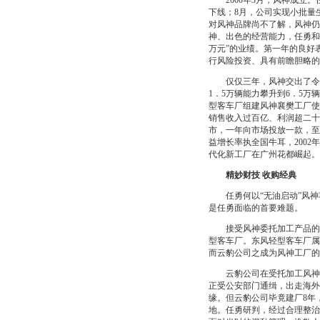
2000年3月，风神成立。
下线；8月，公司实现小批量
对风神品牌尚不了解，风神仍
神、出色的经营能力，任勇和
万元”的业绩。第一年的良好
行风险投资、具有前瞻胆略的
仅仅三年，风神交出了令人难以
1．5万辆能力攀升到6．5
型客车厂组建风神襄樊工厂使资
销售收入过百亿、利润超二十
市，一年向市场投放一款，至今
益增长率执全国牛耳，2002
代化新工厂在广州花都崛起。
精妙财技 收购经典
任勇何以“无油启动”风神
是任勇面临的首要难题。
接受风神委托加工产品的有
型客车厂。东风轻型客车厂属
而云豹公司之成为风神工厂的
云豹公司在受托加工风神轿
正受公安部门通缉，出走海外
缘。但云豹公司毕竟建厂8年
地。任勇研判，经过合理整治