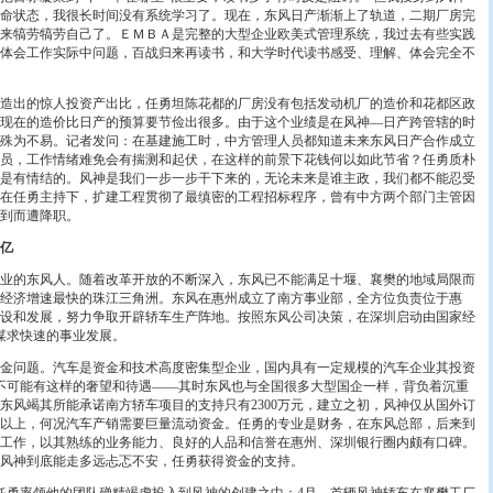
命状态，我很长时间没有系统学习了。现在，东风日产渐渐上了轨道，二期厂房完
来犒劳犒劳自己了。ＥＭＢＡ是完整的大型企业欧美式管理系统，我过去有些实践
体会工作实际中问题，百战归来再读书，和大学时代读书感受、理解、体会完全不
出的惊人投资产出比，任勇坦陈花都的厂房没有包括发动机厂的造价和花都区政
现在的造价比日产的预算要节俭出很多。由于这个业绩是在风神—日产跨管辖的时
殊为不易。记者发问：在基建施工时，中方管理人员都知道未来东风日产合作成立
员，工作情绪难免会有揣测和起伏，在这样的前景下花钱何以如此节省？任勇质朴
是有情结的。风神是我们一步一步干下来的，无论未来是谁主政，我们都不能忍受
在任勇主持下，扩建工程贯彻了最缜密的工程招标程序，曾有中方两个部门主管因
到而遭降职。
5亿
的东风人。随着改革开放的不断深入，东风已不能满足十堰、襄樊的地域局限而
经济增速最快的珠江三角洲。东风在惠州成立了南方事业部，全方位负责位于惠
设和发展，努力争取开辟轿车生产阵地。按照东风公司决策，在深圳启动由国家经
谋求快速的事业发展。
问题。汽车是资金和技术高度密集型企业，国内具有一定规模的汽车企业其投资
也不可能有这样的奢望和待遇——其时东风也与全国很多大型国企一样，背负着沉重
东风竭其所能承诺南方轿车项目的支持只有2300万元，建立之初，风神仅从国外订
0万以上，何况汽车产销需要巨量流动资金。任勇的专业是财务，在东风总部，后来到
工作，以其熟练的业务能力、良好的人品和信誉在惠州、深圳银行圈内颇有口碑。
风神到底能走多远忐忑不安，任勇获得资金的支持。