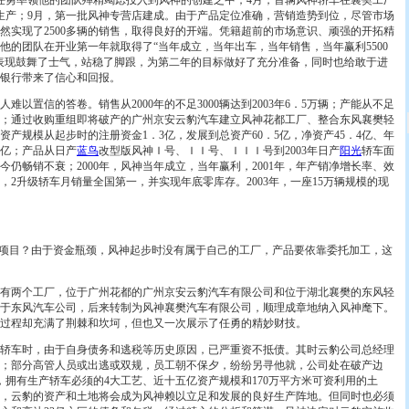
任勇率领他的团队殚精竭虑投入到风神的创建之中；4月，首辆风神轿车在襄樊工厂
生产；9月，第一批风神专营店建成。由于产品定位准确，营销造势到位，尽管市场
然实现了2500多辆的销售，取得良好的开端。凭籍超前的市场意识、顽强的开拓精
他的团队在开业第一年就取得了“当年成立，当年出车，当年销售，当年赢利5500
表现鼓舞了士气，站稳了脚跟，为第二年的目标做好了充分准备，同时也给敢于进
银行带来了信心和回报。
置信的答卷。销售从2000年的不足3000辆达到2003年6．5万辆；产能从不足
万辆；通过收购重组即将破产的广州京安云豹汽车建立风神花都工厂、整合东风襄樊轻
产规模从起步时的注册资金1．3亿，发展到总资产60．5亿，净资产45．4亿、年
亿；产品从日产
蓝鸟
改型版风神Ｉ号、ＩＩ号、ＩＩＩ号到2003年日产
阳光
轿车面
仍畅销不衰；2000年，风神当年成立，当年赢利，2001年，年产销净增长率、效
年，2升级轿车月销量全国第一，并实现年底零库存。2003年，一座15万辆规模的现
项目？由于资金瓶颈，风神起步时没有属于自己的工厂，产品要依靠委托加工，这
两个工厂，位于广州花都的广州京安云豹汽车有限公司和位于湖北襄樊的东风轻
于东风汽车公司，后来转制为风神襄樊汽车有限公司，顺理成章地纳入风神麾下。
过程却充满了荆棘和坎坷，但也又一次展示了任勇的精妙财技。
车时，由于自身债务和逃税等历史原因，已严重资不抵债。其时云豹公司总经理
；部分高管人员或出逃或双规，员工朝不保夕，纷纷另寻他就，公司处在破产边
，拥有生产轿车必须的4大工艺、近十五亿资产规模和170万平方米可资利用的土
，云豹的资产和土地将会成为风神赖以立足和发展的良好生产阵地。但同时也必须