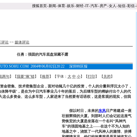
搜狐首页
-
新闻
-
体育
-
娱乐
-
财经
-
IT
-
汽车
-
房产
-
女人
-
短信
-
彩信
-
车评论
>>
媒体评论
任勇：强固的汽车底盘深藏不露
AUTO.SOHU.COM 2004年06月02日20:22 深圳特区报
说两句
】【
我要“揪”错
】【
推荐
】【字体：
大
中
小
】【
打印
】 【
关闭
】
资金密集、技术密集型企业，面对动辄几十亿的投资，个人的分量和浮沉太小了，
集体降半级’，是在为中日汽车事业几十年的落后，为后继车型的稀缺付出个人的代
引入这么多资金、这么多车型，人家进来了当然要有话语权，这是客观的现实，但我
假以时日，未来的
东风
日产将建成一座
壮丽辉煌的大厦。到那时人们会记起这座气
势恢宏的大厦是坐落在一个名叫“风神汽
车”的强固地基之上——在这个不为人知的
地基之中，浇筑了一代风神人的激情、拚搏
和燃情岁月。他们的故事就是原风神汽车公