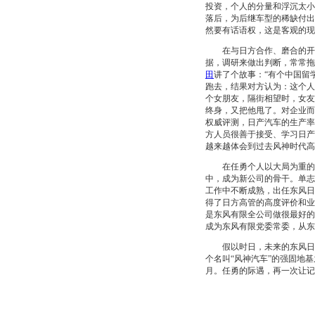
投资，个人的分量和浮沉太小
落后，为后继车型的稀缺付出
然要有话语权，这是客观的现
在与日方合作、磨合的开始
据，调研来做出判断，常常拖
田
讲了个故事：“有个中国留
跑去，结果对方认为：这个人
个女朋友，隔街相望时，女友
终身，又把他甩了。对企业而
权威评测，日产汽车的生产率
方人员很善于接受、学习日产
越来越体会到过去风神时代
在任勇个人以大局为重的气
中，成为新公司的骨干。单志
工作中不断成熟，出任东风日
得了日方高管的高度评价和业
是东风有限全公司做很最好的
成为东风有限党委常委，从东
假以时日，未来的东风日产
个名叫“风神汽车”的强固地
月。任勇的际遇，再一次让记