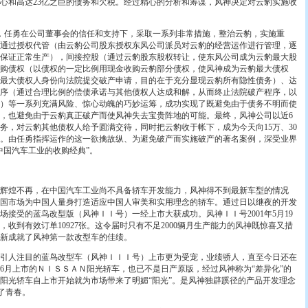
心和高达23亿之巨的债务和欠税。经过精心的分析和筹谋，风神决定对云豹实施收
7月，任勇在公司董事会的信任和支持下，采取一系列非常措施，整治云豹，实施重
通过授权代管（由云豹公司股东授权东风公司派员对云豹的经营运作进行管理，逐
保证正常生产），间接控股（通过云豹股东股权转让，使东风公司成为云豹最大股
购债权（以债权的一定比例用现金收购云豹部分债权，使风神成为云豹最大债权
最大债权人身份向法院提交破产申请，目的在于充分显现云豹所有隐性债务）、达
序（通过合理比例的偿债承诺与其他债权人达成和解，从而终止法院破产程序，以
）等一系列充满风险、惊心动魄的巧妙运筹，成功实现了既避免由于债务不明而使
，也避免由于云豹真正破产而使风神失去宝贵阵地的可能。最终，风神公司以近6
债务，对云豹其他债权人给予圆满交待，同时把云豹收于帐下，成为今天向15万、30
。由任勇指挥运作的这一欲擒故纵、为避免破产而实施破产的著名案例，深受业界
中国汽车工业的收购经典”。
辉煌不再，在中国汽车工业尚不具备轿车开发能力，风神得不到最新车型的情况
国市场为中国人量身打造适应中国人审美和实用理念的轿车。通过日以继夜的开发
场接受的蓝鸟改型版（风神ＩＩ号）一经上市大获成功。风神ＩＩ号2001年5月19
收到有效订单10927张。这令届时只有不足2000辆月生产能力的风神既惊喜又措
新成就了风神第一款改型车的佳绩。
人注目的蓝鸟改型车（风神ＩＩＩ号）上市更为受宠，业绩骄人，直至今日还在
3年6月上市的ＮＩＳＳＡＮ阳光轿车，也已不是日产原版，经过风神称为“差异化”的
阳光轿车自上市开始就为市场带来了明媚“阳光”。是风神独辟蹊径的产品开发理念
发了青春。