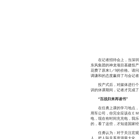
在记者招待会上，当深圳特区
东风集团的神龙项目基建投产
花费了原来1／9的价格。请
调谦和的态度赢得了与会记者
投产式后，对媒体进行个别
训的休课期间，记者才完成了
“百战归来再读书”
在任勇上课的学习地点，记
用车公司，你完全应该在ＥＭ
电，现在有时间充充电，我乐
的，看了这些，才知道国家经
任勇认为：对于关注宏观的
人，把人际关系资源最大化、