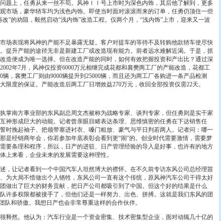
题上，任勇从来一丝不苟。风神ＩＩ号上市时为深色内饰，其后他了解到，更多
观市场，豪华轿车均为浅色内饰。即使当时面对滚滚而来的订单，任勇仍顶住一些
再改”的劝阻，毅然启动“浅内饰”改造工程。仅两个月，“浅内饰”上市，迎来又一波
场表现将风神的产能不足暴露无疑。客户对提车的等待不及转购他款轿车使尽快
。提升产能的途径无非是新建工厂或改造现有能力。前者远水难解近渴。于是，抓
改造便成为唯一选择。但在改造产能的同时，如何有效把握投资和产出比？通过深
002年7月，风神仅投资6000万元相继完成花都和襄樊两工厂的产能改造，花都工
000辆，襄樊工厂则由9000辆提升到25000辆，而且还为两工厂各购进一条产品检测
大限度的保证。产能改造后两工厂日增效益270万元，收回全部投资仅需22天。
掌南方事业部的东风副总周文杰被称为战略专家、谈判专家，但任勇则是实干家
互神形成巨大的动能。记者曾亲眼目睹表达条理、思维慎密的任勇在下达销售任
誓时挽起袖子、把领带塞进衬衣、嗓门粗放、豪气与平日判若两人。记者问：哪一
那是经销商年会，你若参加年底表彰会看到更“闹”的。创业时代需要激情，需要梦
需要条理和程序，所以，日产的进驻、日产管理经验的导入是好事，也许有的地方
体上来看，企业未来的发展需要这种理性。
，让记者看到一个中国汽车人坦然博大的襟怀。在不久前专访东风公司总经理苗
、为大局不惜做出个人牺牲，东风公司一直有这个传统，原风神汽车公司干得太好
团做出了巨大的财务贡献，把日产公司都吸引到了中国。但这个好的结果是什么
队许多权限都被接手了，但他们还是一样努力、出色、拼搏。这就是我们东风的团
的团队和骄傲。我想日产也会非常尊重这样的合作伙伴。
释然。他认为：汽车行业是一个资金密集、技术密集型企业，面对动辄几十亿的