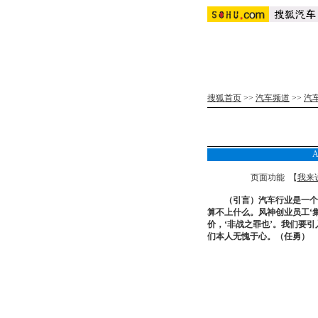
搜狐首页
>>
汽车频道
>>
汽
页面功能 【
我来
（引言）汽车行业是一个
算不上什么。风神创业员工‘
价，‘非战之罪也’。我们要
们本人无愧于心。（任勇）