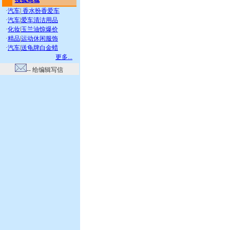
搜狐商城
·
汽车
|
香水扮香爱车
·
汽车
|
爱车清洁用品
·
化妆
|
玉兰油惊爆价
·
精品
|
运动休闲服饰
·
汽车
|
送龟牌白金蜡
更多...
-- 给编辑写信