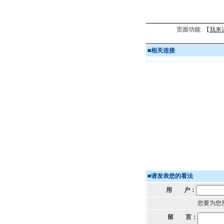
页面功能 【
我来
■
相关连接
■
请发表您的看法
用 户：
您要为您
留 言：