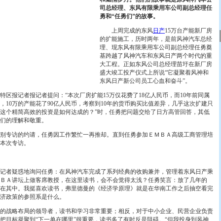
司总经理、东风有限乘用车公司副总经理任
勇和“任勇们”的故事。
上周完成的东风
日产
15万台产能新厂房
的扩能施工，历时两年，是前风神汽车总经
理、现东风有限乘用车公司副总经理任勇奠
基跨越了风神汽车和东风日产两个时代的重
大工程。正如东风公司总经理苗圩在新厂房
盛大竣工投产仪式上所说“它凝聚着风神和
东风日产新公司员工心血和奋斗”。
报记者报记者提问：“本次厂房扩能15万仅花费了18亿人民币，而10年前同属
，10万的产能花了90亿人民币，考察到10年的货币购买比值差异，几乎这次扩建只
问这个精简高效的投资是如何达成的？”时，任勇把问题交给了日方高管回答，其低
们的理解和敬重。
专访的约请，任勇因工作繁忙一再推却。直到任勇参加ＥＭＢＡ高级工商管理培
本次专访。
者疑惑地询问任勇：在风神汽车完成了系列经典的收购兼并，管理着东风日产乘
ＢＡ讲坛上做客席教授，在这里读书，会不会觉得太浅？任勇笑言：放了几年的
在其中。我挺喜欢读书，弗里德曼的《经济学原理》就是在华南工作之后抽空看完
济政策的参照系是什么。
战略布局的领导者，读书和学习非常重要；相反，对于中小企业、民营企业负责
把目标凝聚到“下一单在哪里”很重要，读书多了有时反是阻碍。“但我投身到风神