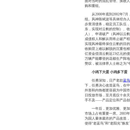
面对当时的混乱管理、涣散人
购和重组。
从2000年底到2002年
组。风神陈斌波等具体经办人
步查清债务，稳定员工队伍，
东，实现对云豹的控制）、收
人）、申请破产（风神以云豹
成债权人和解从而终止破产程
实现风神最终保住云豹的目的
收购背上难以解脱的沉重包袱
亿资金偿清云豹近23亿元的
万辆产能攀登的花都生产阵地
赞叹，被法律界人士称之为“
小鸡下大蛋 小鸡多下蛋
任勇深知，日产老款
蓝鸟
下，任勇决心改造蓝鸟，在中
外形和内饰都更容易为中国市
日投放市场，至月底仅十余天，
手不及——产品定位和产品创
一年后，更加优雅、更加引
市场上占有重要一席。200
为国人量体裁衣的产品改造，
使得“老蓝鸟”和“老阳光”焕