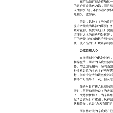
在产品如何迎合市场这一问
的客户喜欢浅色内饰，而且综
人“如此旺销，不如待淡销时
旺销又一波好评。
但是，风神ＩＩ号的良好市
提升产能成为风神的重要任务
紧对花都、襄樊两地工厂实施
谙理财之术的任勇巧妙运筹，2
厂的产能由5000辆提升到40
线，使产品的出厂质量得到最
公道自在人心
在激情创业的风神时代，执
和操盘手，两者的高度默契和
务、与全国经销商一起喝酒盟
种性格是你的本色？任勇笑言
想，但企业做大和规范化以后
和环节可能早了一点、但从总
任勇对日产进入达观的陈述
圩时，苗圩动情地说：为改革
了，太尽职拼搏了，为东风集
呢？合资后日产进驻，风神团
队和骄傲，也是“东风有限”
而任勇对此的态度现在已很