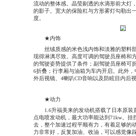
流动的整体感。晶莹剔透的水滴形前大灯
的影子。宽大的保险杠与方形雾灯勾勒出
度。
★内饰
丝绒质感的米色浅内饰和淡雅的塑料部
现得淋漓尽致。高度可调的驾驶员座椅和
的驾驶姿势提供了条件；副驾驶员座椅可折
6折叠；行李厢与油箱为车内开启。此外，
外后视镜、4喇叭CD音响以及防眩目内后
★动力
1.6升福美来的发动机搭载了日本原装直
点电喷发动机，最大功率能达到71kw。挂
去，整个加速过程平顺有力，有着足够的
力非常好，反复加油、收油，可以感觉像