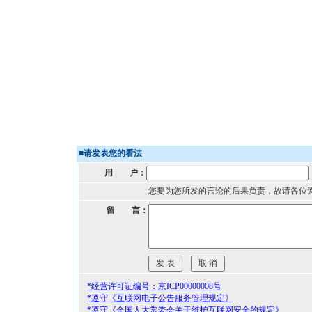
■
请发表您的看法
用 户：
您要为您所发的言论的后果负责，故请各位
留 言：
*经营许可证编号：京ICP00000008号
*遵守《互联网电子公告服务管理规定》
*遵守《全国人大常委会关于维护互联网安全的规定》