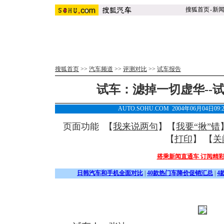
搜狐首页
-
新
搜狐首页
>>
汽车频道
>>
评测对比
>>
试车报告
试车：滤掉一切虚华--
AUTO.SOHU.COM 2004年06月04日
页面功能 【
我来说两句
】【
我要“揪”错
【
打印
】 【
关
搭乘新闻直通车 订阅精
日韩汽车和手机全面对比
|
40款热门车降价促销汇总
|
4