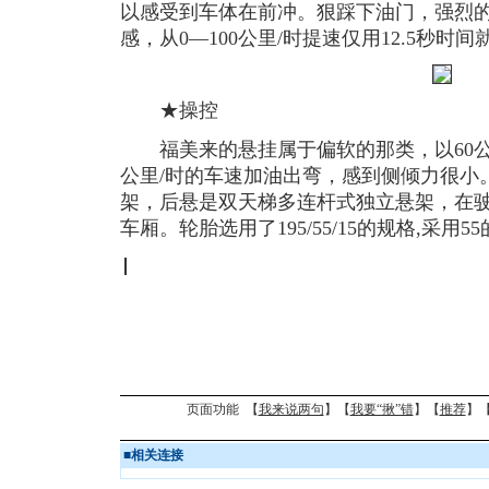
以感受到车体在前冲。狠踩下油门，强烈
感，从0—100公里/时提速仅用12.5秒时
★操控
福美来的悬挂属于偏软的那类，以60公里
公里/时的车速加油出弯，感到侧倾力很小
架，后悬是双天梯多连杆式独立悬架，在
车厢。轮胎选用了195/55/15的规格,采用
页面功能 【
我来说两句
】【
我要“揪”错
】【
推荐
】
■
相关连接