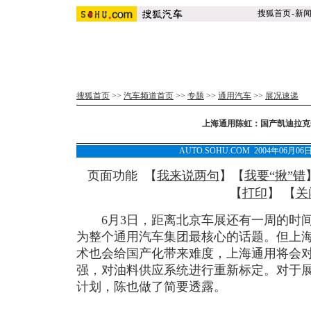
搜狐首页
-
新
搜狐首页
>>
汽车频道首页
>>
专题
>>
通用汽车
>>
展况速递
上海通用陈虹：国产凯迪拉克
AUTO.SOHU.COM 2004年06月0
页面功能 【
我来说两句
】【
我要“揪”错
【
打印
】 【
关
6月3日，距离北京车展还有一周的时间
为整个通用汽车集团最核心的话题。但上
术也会给国产化带来难度，上海通用将会对
强，对油料供应系统进行重新标定。对于
计划，陈也做了简要透露。