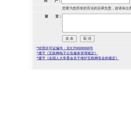
用 户：
您要为您所发的言论的后果负责，故请各位
留 言：
*经营许可证编号：京ICP00000008号
*遵守《互联网电子公告服务管理规定》
*遵守《全国人大常委会关于维护互联网安全的规定》