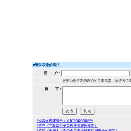
■
请发表您的看法
用 户：
您要为您所发的言论的后果负责，故请各位
留 言：
*经营许可证编号：京ICP00000008号
*遵守《互联网电子公告服务管理规定》
*遵守《全国人大常委会关于维护互联网安全的规定》