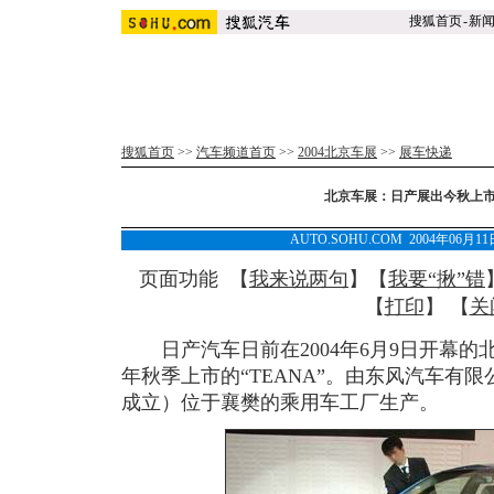
搜狐首页
-
新
搜狐首页
>>
汽车频道首页
>>
2004北京车展
>>
展车快递
北京车展：日产展出今秋上市的
AUTO.SOHU.COM 2004年06月1
页面功能 【
我来说两句
】【
我要“揪”错
【
打印
】 【
关
日产汽车日前在2004年6月9日开幕的北
年秋季上市的“TEANA”。由东风汽车有
成立）位于襄樊的乘用车工厂生产。