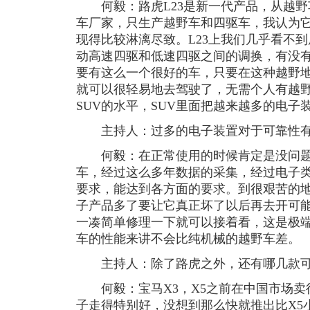
何毅：路虎L23是新一代产品，从越野车
车厂家，只生产越野车和四驱车，我认为它把
现得比较淋漓尽致。L23上我们几乎看不
动高速四驱和低速四驱之间的调换，有没
要有这么一个很好的车，只要在这种越野
就可以很轻易地去驾驶了，无需个人有越
SUV的水平，SUV里面把越来越多的电
主持人：过多的电子装置对于可靠性有
何毅：在正常使用的时候肯定是没问题
车，经过这么多年数据的采集，经过电子
要求，能达到各方面的要求。到很艰苦的
子产品多了要让它真正坏了以后再去开可
一凑简单修理一下就可以接着看，这是极
车的性能来讲不会比纯机械的越野车差。
主持人：除了路虎之外，还有哪几款可
何毅：宝马X3，X5之前在中国市场卖
子走得特别好，没想到那么快就推出比X5小