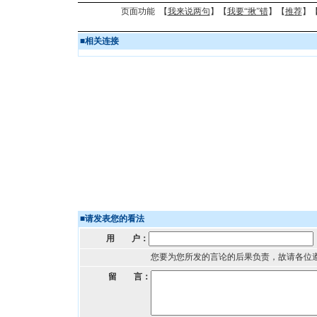
页面功能 【
我来说两句
】【
我要“揪”错
】【
推荐
】
■
相关连接
■
请发表您的看法
用 户：
您要为您所发的言论的后果负责，故请各位
留 言：