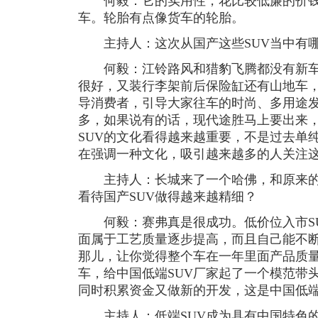
何毅：它的实用性，花比较低廉的价钱
车。轮胎有点像货车的轮胎。
主持人：这次从国产这些SUV当中有哪
何毅：江铃路风和猎豹飞腾都没有新车
很好，又装行李架前后保险缸还有山地车
导消费者，引导大家往车的时尚、多用途发
多，如果说有的话，现代途胜马上要出来
SUV的文化看得越来越重要，不是过去单
在强调一种文化，吸引越来越多的人关注
主持人：长城来了一个哈佛，和原来的
看待国产SUV做得越来越精细？
何毅：赛弗真是很成功。低价位入市SU
面属于工艺质量逐步提高，而且自己能不
那儿，让你觉得整个车在一年里面产品质
车，给中国低端SUV厂家起了一个模范带
同时积累资金又做新的开发，这是中国低端
主持人：低端SUV成为具有中国特色