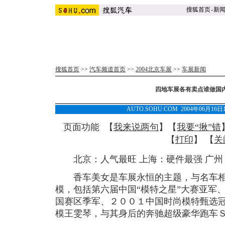
搜狐首页
-
新
搜狐首页
>>
汽车频道首页
>>
2004北京车展
>>
车展新闻
四地车展各有卖点谁做国
AUTO.SOHU.COM 2004年06月1
页面功能 【
我来说两句
】【
我要“揪”错
【
打印
】 【
关
北京：人气最旺 上海：硬件最强 广州
香车美女是车展永恒的主题，与名车相
模，包括第六届中国“模特之星”大赛亚军
国赛区季军、２００１中国时尚模特甄选
模王雯琴，与其身后的奔驰超级豪华跑车