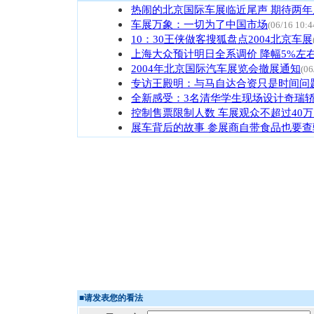
热闹的北京国际车展临近尾声 期待两年
车展万象：一切为了中国市场
(06/16 10:4
10：30王侠做客搜狐盘点2004北京车展
上海大众预计明日全系调价 降幅5%左
2004年北京国际汽车展览会撤展通知
(06
专访王殿明：与马自达合资只是时间问
全新感受：3名清华学生现场设计奇瑞
控制售票限制人数 车展观众不超过40
展车背后的故事 参展商自带食品也要查
■
请发表您的看法