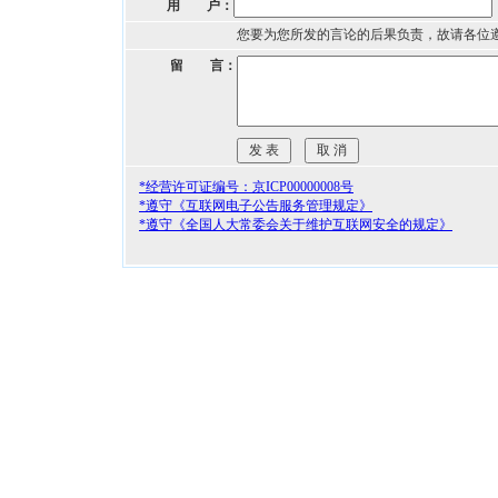
用 户：
您要为您所发的言论的后果负责，故请各位
留 言：
*经营许可证编号：京ICP00000008号
*遵守《互联网电子公告服务管理规定》
*遵守《全国人大常委会关于维护互联网安全的规定》