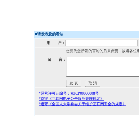
■
请发表您的看法
用 户：
您要为您所发的言论的后果负责，故请各位
留 言：
*经营许可证编号：京ICP00000008号
*遵守《互联网电子公告服务管理规定》
*遵守《全国人大常委会关于维护互联网安全的规定》