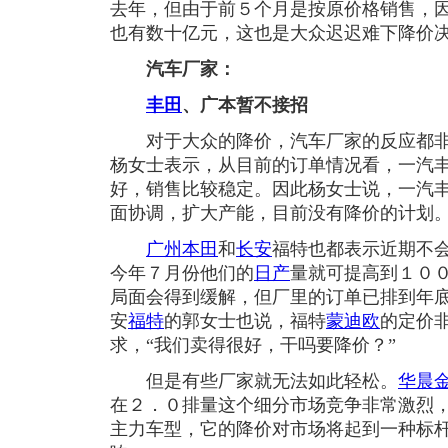
去年，但由于前５个月是按原价格销售，
也有数十亿元，这也是大众迟迟难下降价
汽车厂家：
丰田
、广本暂不接招
对于大众的降价，汽车厂家的反应都非
杨女士表示，从目前的订单情况看，一汽
好，销售比较稳定。因此杨女士说，一汽
面协调，扩大产能，目前没有降价的计划
广州本田
和
长安
福特也都表示近期不
今年７月份他们的
日产
量就可提高到１０
局面会得到缓解，但厂里的订单已排到年
安
福特
的郭女士也说，福特
蒙迪欧
的定价
求，“我们卖得很好，干吗要降价？”
但是有些厂家就无法如此轻松。
华晨
在２．０排量这个细分市场竞争非常激烈
主力车型，它的降价对市场将起到一种标