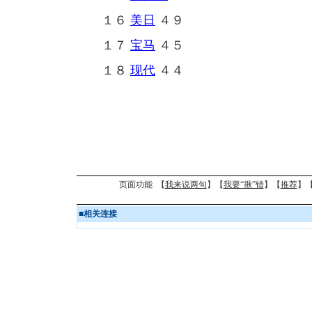
１６
美日
４９
１７
宝马
４５
１８
现代
４４
页面功能 【
我来说两句
】【
我要“揪”错
】【
推荐
】
■
相关连接