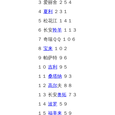
３ 爱丽舍 ２５４
４
夏利
２３１
５ 松花江 １４１
６ 长安
羚羊
１１３
７ 奇瑞ＱＱ １０６
８
宝来
１０２
９ 帕萨特 ９６
１０
吉利
９５
１１
桑塔纳
９３
１２
高尔
夫 ８８
１３ 长安
奥拓
７３
１４
波罗
５９
１５
福美来
５９