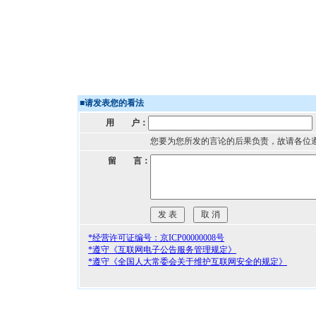
■
请发表您的看法
用 户：
您要为您所发的言论的后果负责，故请各位
留 言：
*经营许可证编号：京ICP00000008号
*遵守《互联网电子公告服务管理规定》
*遵守《全国人大常委会关于维护互联网安全的规定》