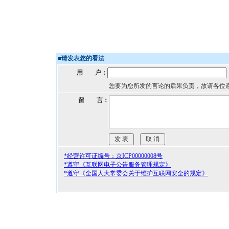
■
请发表您的看法
用 户：
您要为您所发的言论的后果负责，故请各位
留 言：
*经营许可证编号：京ICP00000008号
*遵守《互联网电子公告服务管理规定》
*遵守《全国人大常委会关于维护互联网安全的规定》