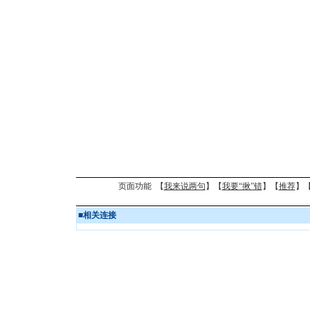
页面功能 【
我来说两句
】【
我要“揪”错
】【
推荐
】
■
相关连接