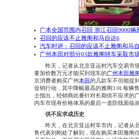
广本全国范围内召回 浙江召回9000辆
召回的应该不止雅阁和马自达6
汽车时评：召回的应该不止雅阁和马自
广州本田对部分03款雅阁轿车采取市
昨天，记者从北京亚运村汽车交易市场
要加价数万元才能买到现车的
广州本田
雅
京消费者购买广州
本田
的几款车不但能提
促销行动，其中降幅最高的雅阁3.0L每辆售
士指出，经销商此番针对长期供不应求的
内车市现有价格体系的最后一道防线面临
供不应求成历史
昨天，在北京亚运村车市内，记者从北
售代表刘刚处了解到，现在购买本田雅阁