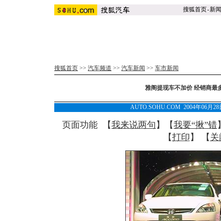
搜狐首页
-
新
搜狐首页
>>
汽车频道
>>
汽车新闻
>>
车市新闻
雅阁提现车不加价 经销商最多
AUTO.SOHU.COM 2004年06月
页面功能 【
我来说两句
】【
我要“揪”错
【
打印
】 【
关