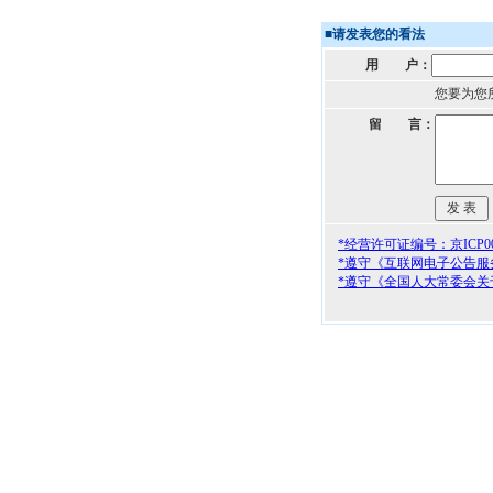
■
请发表您的看法
用 户：
您要为您
留 言：
*经营许可证编号：京ICP000
*遵守《互联网电子公告服
*遵守《全国人大常委会关