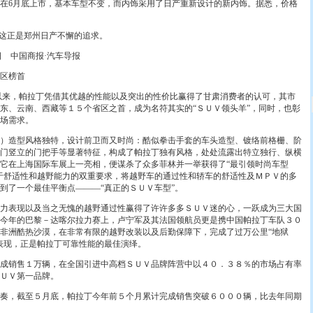
6月底上市，基本车型不变，而内饰采用了日产重新设计的新内饰。据悉，价格
这正是郑州日产不懈的追求。
日 中国商报·汽车导报
区榜首
来，帕拉丁凭借其优越的性能以及突出的性价比赢得了甘肃消费者的认可，其市
东、云南、西藏等１５个省区之首，成为名符其实的“ＳＵＶ领头羊”，同时，也彰
场需求。
造型风格独特，设计前卫而又时尚：酷似拳击手套的车头造型、镀络前格栅、阶
门竖立的门把手等显著特征，构成了帕拉丁独有风格，处处流露出特立独行、纵横
它在上海国际车展上一亮相，便谋杀了众多菲林并一举获得了“最引领时尚车型
于舒适性和越野能力的双重要求，将越野车的通过性和轿车的舒适性及ＭＰＶ的多
到了一个最佳平衡点———“真正的ＳＵＶ车型”。
表现以及当之无愧的越野通过性赢得了许许多多ＳＵＶ迷的心，一跃成为三大国
今年的巴黎－达喀尔拉力赛上，卢宁军及其法国领航员更是携中国帕拉丁车队３０
非洲酷热沙漠，在非常有限的越野改装以及后勤保障下，完成了过万公里“地狱
表现，正是帕拉丁可靠性能的最佳演绎。
销售１万辆，在全国引进中高档ＳＵＶ品牌阵营中以４０．３８％的市场占有率
ＵＶ第一品牌。
，截至５月底，帕拉丁今年前５个月累计完成销售突破６０００辆，比去年同期