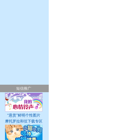
短信推广
“悬赏”鲜明个性图片
摩托罗拉和弦下载专区