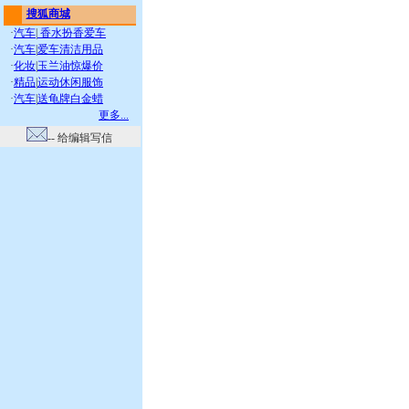
搜狐商城
·
汽车
|
香水扮香爱车
·
汽车
|
爱车清洁用品
·
化妆
|
玉兰油惊爆价
·
精品
|
运动休闲服饰
·
汽车
|
送龟牌白金蜡
更多...
-- 给编辑写信