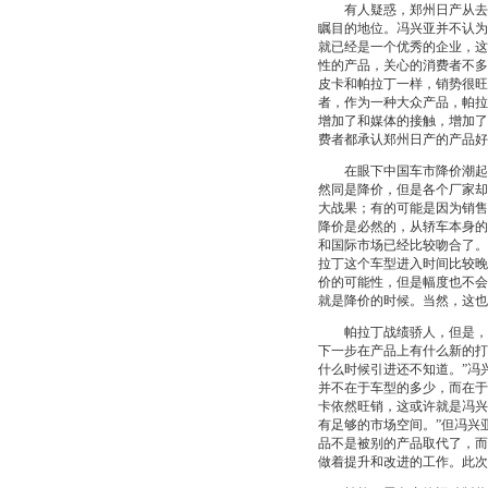
有人疑惑，郑州日产从去年
瞩目的地位。冯兴亚并不认为
就已经是一个优秀的企业，这
性的产品，关心的消费者不多
皮卡和帕拉丁一样，销势很旺
者，作为一种大众产品，帕拉
增加了和媒体的接触，增加了
费者都承认郑州日产的产品好
在眼下中国车市降价潮起之
然同是降价，但是各个厂家却
大战果；有的可能是因为销售
降价是必然的，从轿车本身的
和国际市场已经比较吻合了。
拉丁这个车型进入时间比较晚
价的可能性，但是幅度也不会
就是降价的时候。当然，这也
帕拉丁战绩骄人，但是，许
下一步在产品上有什么新的打
什么时候引进还不知道。”冯
并不在于车型的多少，而在于
卡依然旺销，这或许就是冯兴
有足够的市场空间。”但冯兴
品不是被别的产品取代了，而
做着提升和改进的工作。此次