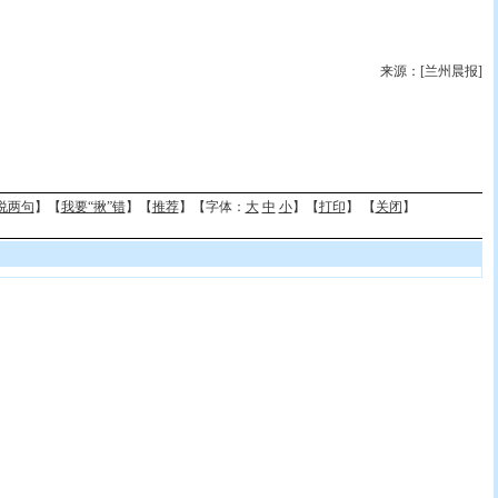
来源：[兰州晨报]
说两句
】【
我要“揪”错
】【
推荐
】【字体：
大
中
小
】【
打印
】 【
关闭
】