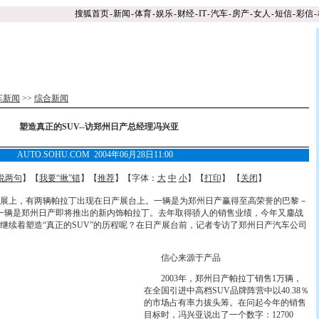
搜狐首页
-
新闻
-
体育
-
娱乐
-
财经
-
IT
-
汽车
-
房产
-
女人
-
短信
-
彩信
-
车新闻
>>
综合新闻
塑造真正的SUV--访郑州日产总经理冯兴亚
AUTO.SOHU.COM 2004年06月28日11:00
说两句
】【
我要“揪”错
】【
推荐
】【字体：
大
中
小
】【
打印
】 【
关闭
】
上，有两辆帕拉丁出现在日产展台上。一辆是为郑州日产赢得至高荣誉的巴黎－
另一辆是郑州日产即将推出的新内饰帕拉丁。去年取得骄人的销售业绩，今年又鏖战
继续着塑造“真正的SUV”的历程呢？在日产展台前，记者专访了郑州日产汽车公司
信心来源于产品
2003年，郑州日产帕拉丁销售1万辆，
在全国引进中高档SUV品牌阵营中以40.38％
的市场占有率力拔头筹。在问起今年的销售
目标时，冯兴亚说出了一个数字：12700