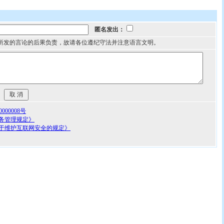
匿名发出：
所发的言论的后果负责，故请各位遵纪守法并注意语言文明。
00008号
务管理规定》
于维护互联网安全的规定》