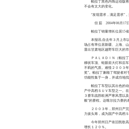
帕拉丁黑色内饰运动版将在
不会有太大的变化。
“发现需求，满足需求”，
但 茹 2004年06月17
帕拉丁销量增长位居15省
本报讯:自去年３月上市以
场占有率位居新疆、上海、山
显出甘肃地区越野车巨大的市
ＰＡＬＡＤＩＮ（帕拉丁）
梯状车顶、蛙眼前大灯和后车
不羁的气质。难怪２００３年
奖”。帕拉丁兼顾了驾驶者对
功能性集于一身，并成功地找
帕拉丁车型以其出色的动力
产中高档ＳＵＶ车型之一。在
３赛车战胜欧洲严寒风雪以及
般”的赛程。达喀尔拉力赛的
２００３年，郑州日产完成
力拔头筹，成为国产中高档Ｓ
今年郑州日产依旧凯歌高奏
增长１２０％。