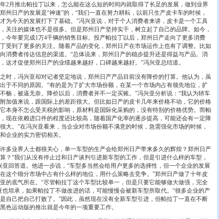
2月推出帕拉丁以来，怎么能在这么短的时间内就取得了长足的发展，做到业界
郑州日产的发展是“神速”的，“我们一直在努力耕耘，以前只生产皮卡车的时候，
才为今天的发展打下了基础。”冯兴亚说，对于个人消费者来讲，皮卡是一个工具
，关注的媒体也不是很多。但是郑州日产坚持实干，树立起了自己的品牌。如今，
，今年要完成1万4千辆的销售目标。投产帕拉丁以后，郑州日产走向了更多消费
丁受到了更多的关注。随着产品的变化，郑州日产在市场运作上也有了调整。比如
向消费者传达信息的渠道。“总体说来，郑州日产的稳步提升还是得益与产品。消
，这才促使郑州日产的业绩越来越好，口碑越来越好。”冯兴亚总结道。
时，冯兴亚却对记者坚定地说，郑州日产产品目前没有降价的打算。他认为，虽
出于不同的原因。“有的是为了扩大市场份额，在某一个市场内占有领先地位，扩
不畅，被逼无奈。降价以后，消费者并不一定买账。”冯兴亚分析说：“我认为轿车
附加值来说，跟国际上的差距很大。但比如日产的皮卡几年来价格不动，它的价格
它本身不怎么受关税的影响，原材料是国际化采购的，没有特别的价格优势。而帕
，现在依赖进口件的程度还比较高，随着国产化率的逐步提高，可能还会有一定降
很大。”在冯兴亚看来，当企业对市场份额不满意的时候，急需强化市场的时候，
和企业的实力密切相关。
多业界人士都很关心，单一车型的生产会给郑州日产带来多久的辉煌？郑州日产
算？“我们从没有停止过和日产谈判引进新车型的工作，但是引进什么样的车型，
兴亚回答道。他进一步说，“车型多当然会给用户更多的选择性，但一个企业的发展
在这个细分市场中占有什么样的地位，用什么策略去竞争。”郑州日产做了十年皮
亚的底气所在。“尽管帕拉丁这个车型比较单一，但是只要它能够做大做强，完全
亚也坦承，如果帕拉丁不做改进的话，可能慢慢会被新车型所取代。“很多企业的产
是自己把自己打败了。”因此，虽然现在没有全新车型引进，但帕拉丁一直在不断
黑色运动版的推出就是今年的一项重要工作。