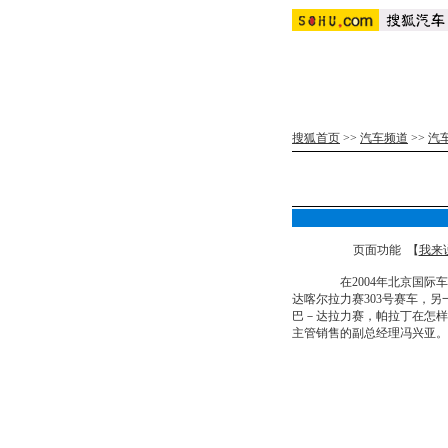
搜狐首页
>>
汽车频道
>>
汽
页面功能 【
我来
在2004年北京国际车展
达喀尔拉力赛303号赛车，
巴－达拉力赛，帕拉丁在怎样
主管销售的副总经理冯兴亚。