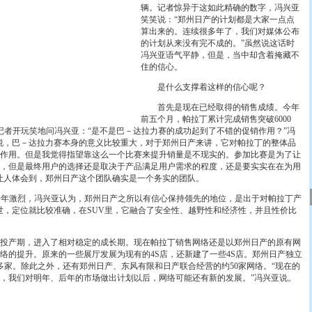
辆。记者惊异于这如此精确的数字，冯兴亚
笑笑说：“郑州日产的计划都是大家一点点
算出来的。连续很多年了，我们对媒体公布
的计划从来没有完不成的。”虽然说这话时
冯兴亚语气平静，但是，当中却含着掩藏不
住的信心。
是什么支撑着这样的信心呢？
首先是现在已经取得的销售成绩。今年
前五个月，帕拉丁累计完成销售突破6000
。记者开玩笑地问冯兴亚：“是不是巴－达拉力赛的成功起到了不错的促销作用？”冯
说，巴－达拉力赛本身的意义比较重大，对于郑州日产来讲，它对帕拉丁的整体品
作用。但是我觉得指望靠这么一个比赛来提升销量是不现实的。参加比赛是为了让
，但是最终用户的选择还是取决于产品满足用户需求的程度，还是要实实在在为用
让人体会到，郑州日产这个团队确实是一个务实的团队。
年激烈，冯兴亚认为，郑州日产之所以有信心保持领先的地位，是出于对帕拉丁产
世，定位就比较准确，在SUV里，它融合了安全性、越野性和经济性，并且性价比
产期，进入了相对稳定的成长期。现在帕拉丁销售网络还是以郑州日产的原有网
络的提升。原来的一些展厅发展为现有的4S店，还新建了一些4S店。郑州日产独立
0多家。除此之外，还有郑州日产、东风有限和日产联合经营的约50家网络。“现在的
，我们对明年、后年的市场做出计划以后，网络可能还有新的发展。”冯兴亚说。