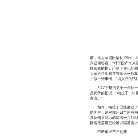
辆，比去年同比增长120％
兴亚回答说：“对于国产车来
牌形象的提升起到了催化剂的
大家更快地知道有这么一款车
户做一些事情。”冯兴亚的话
SUV市场的竞争一年比一
品优势的把握。“帕拉丁一出
突出。”
如今，帕拉丁已经度过了投
络为主，是对郑州日产原有网
具备销售能力的网络一共12
网络覆盖度已经足以满足需求
不断追求产品创新