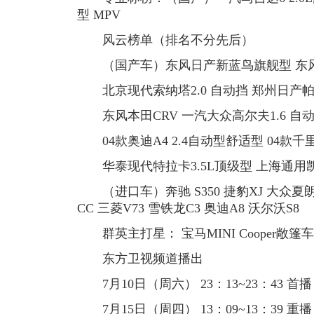
型 MPV
风云榜单（排名不分先后）
（国产车）东风日产新蓝鸟旗舰型 东风雪铁
北京现代索纳塔2.0 自动挡 郑州日产帕拉
东风本田CRV 一汽大众高尔夫1.6 自
04款奥迪A4 2.4自动型舒适型 04款千里
华泰现代特拉卡3.5L顶级型 上海通用
（进口车）奔驰 S350 捷豹XJ 大众夏朗 日
CC 三菱V73 雪铁龙C3 奥迪A8 沃尔沃S8
群英主打星： 宝马MINI Cooper敞篷车
东方卫视频道播出
7月10日（周六） 23：13~23：43 首播
7月15日（周四） 13：09~13：39 重播