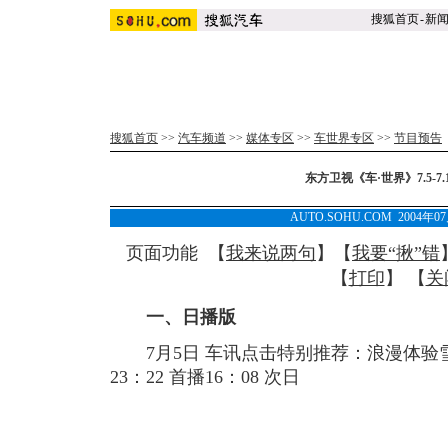
搜狐首页
-
新
搜狐首页
>>
汽车频道
>>
媒体专区
>>
车世界专区
>>
节目预告
东方卫视《车·世界》7.5-7
AUTO.SOHU.COM 2004年0
页面功能 【
我来说两句
】【
我要“揪”错
【
打印
】 【
关
一、日播版
7月5日 车讯点击特别推荐：浪漫体验雪
23：22 首播16：08 次日