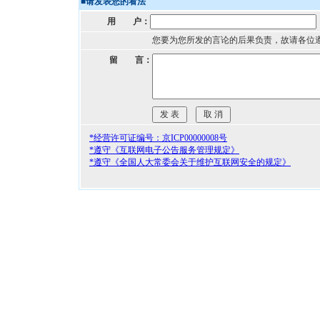
■
请发表您的看法
用 户：
您要为您所发的言论的后果负责，故请各位
留 言：
*经营许可证编号：京ICP00000008号
*遵守《互联网电子公告服务管理规定》
*遵守《全国人大常委会关于维护互联网安全的规定》