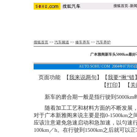
搜狐首页
-
新
搜狐首页
>>
汽车频道
>>
修车养车
>>
汽车养护
广本雅阁新车头5000km最
AUTO.SOHU.COM 2004年07月0
页面功能 【
我来说两句
】【
我要“揪”错
【
打印
】 【
关
新车的磨合期一般是指行驶到5000km
随着加工工艺和材料方面的不断发展，
对于广本新雅阁来说主要是指0-1500km
应该注意避免急速启动和急加速，以匀速
100km／h。在行驶到1500km之后就