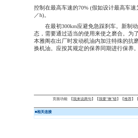
控制在最高车速的70% (假如设计最高车速为2
／h)。
在最初300km应避免急踩刹车。新制
态，需要通过适当的使用来使之磨合。为
本雅阁在出厂时发动机油内加注特殊的抗磨剂
换机油。应按其规定的保养同期进行保养
页面功能 【
我来说两句
】【
我要“揪”错
】【
推荐
】
■
相关连接