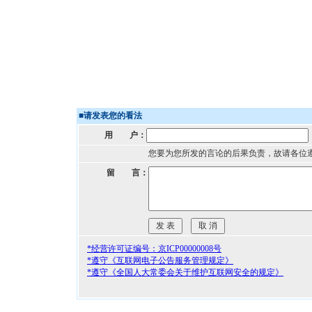
■
请发表您的看法
用 户：
您要为您所发的言论的后果负责，故请各位
留 言：
*经营许可证编号：京ICP00000008号
*遵守《互联网电子公告服务管理规定》
*遵守《全国人大常委会关于维护互联网安全的规定》