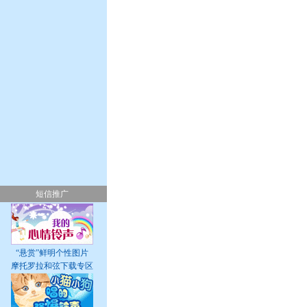
短信推广
“悬赏”鲜明个性图片
摩托罗拉和弦下载专区