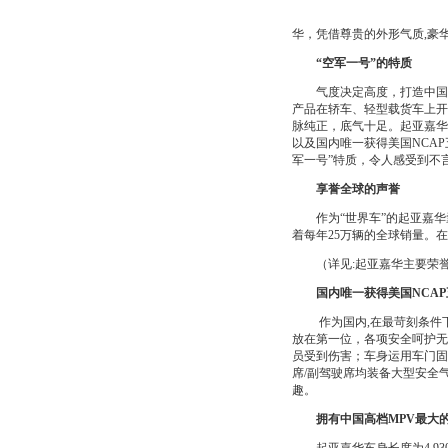
华，凭借尊贵的外形气质,
“空军一号”的特质
气度决定高度，打造中国顶
产品在轿车、轻型载货车上开
脉纯正，底气十足。起亚嘉华
以及国内唯一获得美国NCA
军一号”特质，令人感受到
享誉全球的声誉
作为“世界车”的起亚嘉华
着每年25万辆的全球销量。
（详见:起亚嘉华主要荣誉
国内唯一获得美国NCAP
作为国内,在最苛刻条件下
放在第一位，各项安全呵护无
员受到伤害；车身运用车门固
席/副驾驶席均装备大型安全
趣。
拥有中国高档MPV最大的