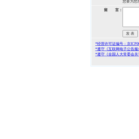
您要为您
留 言：
*经营许可证编号：京ICP000
*遵守《互联网电子公告服
*遵守《全国人大常委会关