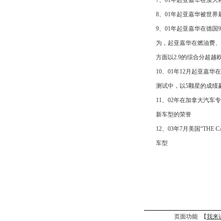
7、01年起亚嘉华在澳大
8、01年起亚嘉华被世界最大的
9、01年起亚嘉华在德国9种
为，起亚嘉华在燃油费、安
方面以2.9的综合分超越
10、01年12月起亚嘉华
测试中，以5颗星的成绩赢
11、02年在加拿大汽车专业月
新车型的荣誉
12、03年7月美国“THE 
车型
页面功能 【
我来