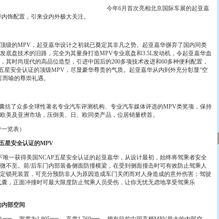
今年6月首次亮相北京国际车展的起亚嘉
豪华内饰配置，引来业内外极大关注。
级的MPV，起亚嘉华设计之初就已奠定其非凡之势。起亚嘉华摒弃了国内同类
发底盘技术的旧路，完全为其量身打造MPV专业底盘和3.5L发动机，令起亚嘉华血
，其时尚现代的高品位造型，引进中国后的200多项技术改进和60多种便利配置，
P五星安全认证的顶级MPV，尽显豪华尊贵的气质。起亚嘉华从内到外充分彰显“空
不言而喻的尊崇礼遇。
囊括了众多全球性著名专业汽车评测机构、专业汽车媒体评选的MPV类奖项，保持
在欧美及亚洲市场，压倒美、日、欧同类产品，位居销量榜首。
一览表）
五星安全认证的MPV
唯一获得美国NCAP五星安全认证的起亚嘉华，从设计最初，始终将驾乘者安全
微不至。前/后车门内部装备侧面防撞横梁，在受到侧面撞击时可有效防止驾乘人
定锁死装置，可充分预防非人为原因造成车门关闭而对人身造成的意外伤害；驾驶
气囊，正面冲撞时可最大限度防止驾乘人员受伤，让你无忧无虑地享受驾乘乐
内部空间