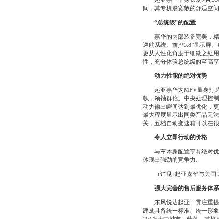
起亚嘉华车身长度为4,930 m
间，其专机般宽敞的舒适空
“总统级”的配置
嘉华的内部装备完美，精细
巡航系统、前排5.8”显示
更从人性化角度于细微之处用
性，充分体验总统级的至
动力性能的绝对优势
起亚嘉华为MPV量身打造的专
帜，领袖群伦。中央处理控制
动力输出瞬间达到最优化，更令人
最大程度显示出同类产品无法
关，五档自动变速箱可以
令人立即行动的价格
与车本身配置享有绝对优势
体现出强劲的竞争力。
（详见: 起亚嘉华与美国
强大完善的售后服务体系
东风悦达起亚一贯注重提高
建成具备统一标准、统一形象的