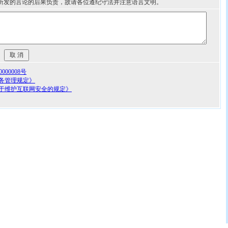
所发的言论的后果负责，故请各位遵纪守法并注意语言文明。
00008号
务管理规定》
于维护互联网安全的规定》