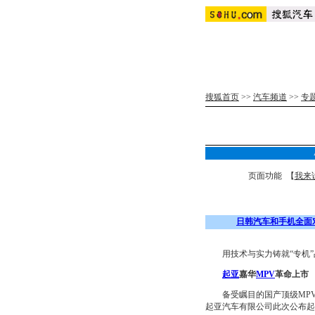
搜狐首页
>>
汽车频道
>>
专
页面功能 【
我来
日韩汽车和手机全面
用技术与实力铸就“专机”
起亚
嘉华
MPV
革命上市
备受瞩目的国产顶级MPV—
起亚汽车有限公司此次公布起亚嘉