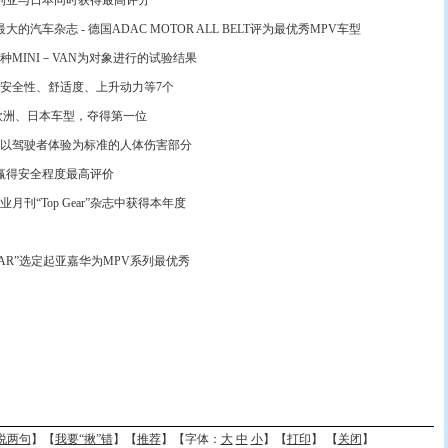
利亚与日本同时获得最高评分
汽车杂志 - 德国ADAC MOTOR ALL BELT评为最优秀MPV车型
MINI－VAN为对象进行的试验结果
全性、舒适度、上升动力等7个
欧洲、日本车型，夺得第一位
在以驾驶者体验为标准的人体伤害部分
得安全程度最高评价
刊“Top Gear”杂志中获得本年度
CAR”选定起亚嘉华为MPV系列最优秀
说两句
】【
我要“揪”错
】【
推荐
】【字体：
大
中
小
】【
打印
】 【
关闭
】