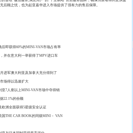
出的旨在“诚信服务,满意用户”的“千里易站”售后服务品牌，确保消费者得到更快捷
无后顾之忧，也为起亚嘉华进入市场提供了强有力的售后保障。
即获得60%的MINI-VAN市场占有率
，并在意大利一举获得了MPV进口车
月进军澳大利亚及加拿大充分得到了
场得以迅速扩大
7人座以上MINI-VAN市场中夺得销
2.1%的份额
欧洲全面获得5星级安全认证
E CAR BOOK的同级MINI－ VAN