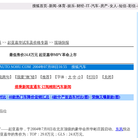
搜狐首页
-
新闻
-
体育
-
娱乐
-
财经
-
IT
-
汽车
-
房产
-
女人
-
短信
-
彩信
-
题
>>
起亚嘉华试车及价格专题
>>
现场快报
最低售价24.8万元 起亚嘉华MPV革命上市
AUTO.SOHU.COM 2004年07月08日16:55 搜狐汽车
说两句
】【
我要“揪”错
】【
推荐
】【字体：
大
中
小
】【
打印
】 【
关闭
】
搭乘新闻直通车 订阅精彩汽车新闻
对比
|
40款热门车降价促销汇总
|
4款中产首选车对比(图)
|
荣御又曝新款(图)
品位
—起亚嘉华，于2004年7月8日在北京顶级的豪华会所华彬庄园启动。
东风
悦达
华的售价为：TOP：29.8万元；GLS：24.8万元。