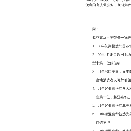
204个大中城市。此外，其推
便利的高质量服务，令消费者
附：
起亚嘉华主要荣誉一览表
1、98年初期投放韩国市场后
2、00年4月出口欧洲市场
型中第一位的佳绩
3、01年出口美国，同年9
当地消费者认可并引领市
4、01年起亚嘉华在澳大利亚
售第一位，起亚嘉华占据2
5、01年起亚嘉华在北美及
6、01年起亚嘉华被选为美国TH
首选车型