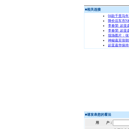
■
相关连接
04款千里马
降价后车市N
李春荣: 起
李春荣: 起
现场图片：张
神秘嘉宾张朝
起亚嘉华保持
■
请发表您的看法
用 户：