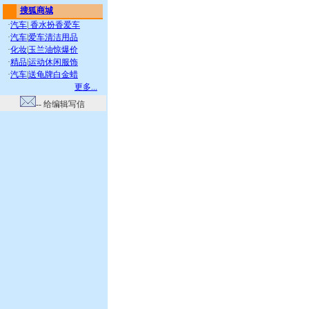
搜狐商城
·
汽车
|
香水扮香爱车
·
汽车
|
爱车清洁用品
·
化妆
|
玉兰油惊爆价
·
精品
|
运动休闲服饰
·
汽车
|
送龟牌白金蜡
更多...
-- 给编辑写信