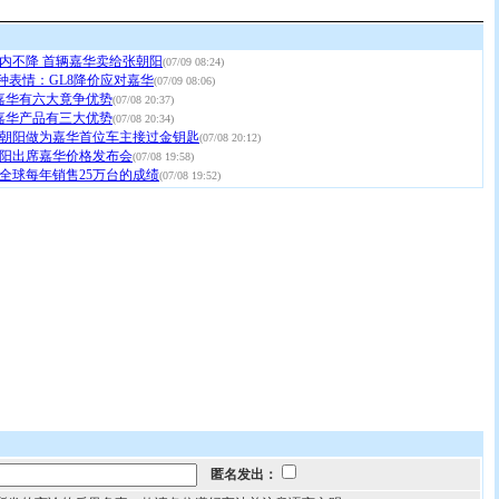
年内不降 首辆嘉华卖给张朝阳
(07/09 08:24)
种表情：GL8降价应对嘉华
(07/09 08:06)
亚嘉华有六大竟争优势
(07/08 20:37)
亚嘉华产品有三大优势
(07/08 20:34)
朝阳做为嘉华首位车主接过金钥匙
(07/08 20:12)
阳出席嘉华价格发布会
(07/08 19:58)
全球每年销售25万台的成绩
(07/08 19:52)
匿名发出：