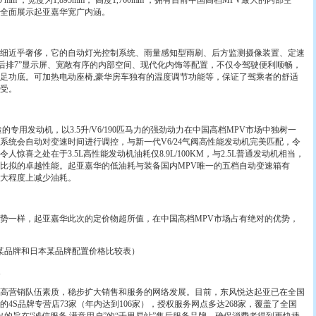
m ，宽度为1,895mm， 高度1,760mm ，拥有目前中国高档MPV最大的内部空
间全面展示起亚嘉华宽广内涵。
近乎奢侈，它的自动灯光控制系统、雨量感知型雨刷、后方监测摄像装置、定速
屏、后排7”显示屏、宽敞有序的内部空间、现代化内饰等配置，不仅令驾驶便利顺畅，
足功底。可加热电动座椅,豪华房车独有的温度调节功能等，保证了驾乘者的舒适
高享受。
用发动机，以3.5升/V6/190匹马力的强劲动力在中国高档MPV市场中独树一
系统会自动对变速时间进行调控，与新一代V6/24气阀高性能发动机完美匹配，令
惊喜之处在于3.5L高性能发动机油耗仅8.9L/100KM，与2.5L普通发动机相当，
比拟的卓越性能。起亚嘉华的低油耗与装备国内MPV唯一的五档自动变速箱有
在很大程度上减少油耗。
一样，起亚嘉华此次的定价物超所值，在中国高档MPV市场占有绝对的优势，
某品牌和日本某品牌配置价格比较表）
营销队伍素质，稳步扩大销售和服务的网络发展。目前，东风悦达起亚已在全国
4S品牌专营店73家（年内达到106家），授权服务网点多达268家，覆盖了全国