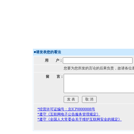
■
请发表您的看法
用 户：
您要为您所发的言论的后果负责，故请各位
留 言：
*经营许可证编号：京ICP00000008号
*遵守《互联网电子公告服务管理规定》
*遵守《全国人大常委会关于维护互联网安全的规定》