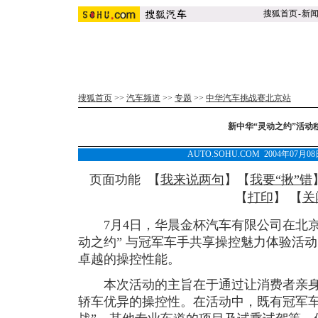
搜狐首页
-
新
搜狐首页
>>
汽车频道
>>
专题
>>
中华汽车挑战赛北京站
新中华“灵动之约”活动
AUTO.SOHU.COM 2004年07月
页面功能 【
我来说两句
】【
我要“揪”错
【
打印
】 【
关
7月4日，华晨金杯汽车有限公司在北京
动之约” 与冠军车手共享操控魅力体验活
卓越的操控性能。
本次活动的主旨在于通过让消费者亲身
轿车优异的操控性。在活动中，既有冠军车