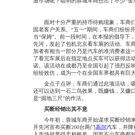
激市场呢？聪明的蓉城车商想出了不少“金点
面对十分严重的持币待购现象，车商们
固老客户关系。“五一”期间，车商们纷纷
当“保姆”。前一段时间，在本报的倡导下
先河，发起了包机北京看车展的活动。车
加者有相当一部分乃是汽车的准消费者这
了看完车展后在指定地点买车可以获得活
诺。该活动在成都乃至全国引起了强烈反
纷纷效仿，成为一个在全国车界都具有巨大
金点子点评：车商们通过此项活动，吸
还可以达到一石二鸟效果，既赚钱，又赚
是“掘地三尺”的作法。
买断经销出其不意
今年初，蓉城车商开始谋求买断经销来
开先河宣布买断200台两门
高尔
汽车，并降
入市场就显得卖相极差，因而不少车商都