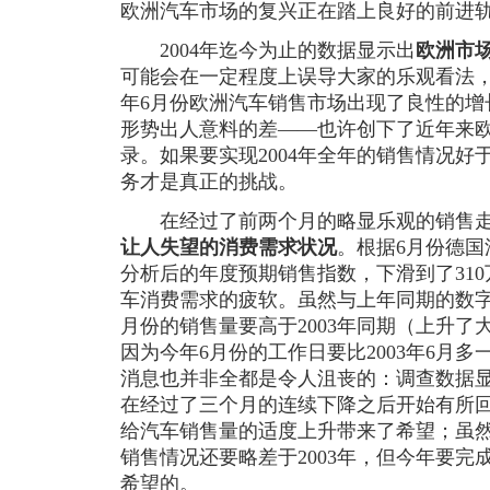
欧洲汽车市场的复兴正在踏上良好的前进
2004年迄今为止的数据显示出
欧洲市
可能会在一定程度上误导大家的乐观看法，
年6月份欧洲汽车销售市场出现了良性的增长
形势出人意料的差——也许创下了近年来
录。如果要实现2004年全年的销售情况好于
务才是真正的挑战。
在经过了前两个月的略显乐观的销售走
让人失望的消费需求状况
。根据6月份德
分析后的年度预期销售指数，下滑到了310
车消费需求的疲软。虽然与上年同期的数字相
月份的销售量要高于2003年同期（上升了
因为今年6月份的工作日要比2003年6月
消息也并非全都是令人沮丧的：调查数据
在经过了三个月的连续下降之后开始有所
给汽车销售量的适度上升带来了希望；虽
销售情况还要略差于2003年，但今年要完
希望的。