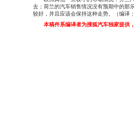
去；荷兰的汽车销售情况没有预期中的那
较好，并且应该会保持这种走势。（编译：L
本稿件系编译者为搜狐汽车独家提供，