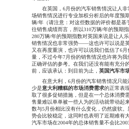
在英国，6月份的汽车销售情况让人非常
场销售情况进行专业加权分析后的年度预期
辆/年（请注意：对这些数据的评价都是基
往销售成绩而言，所以310万辆/年的预期
280万辆/年的预期指数对英国来说是让人乐
销售情况也非常强势——这也许可以说是
又在再度重演，也许可以说我们低估了6月
量，不过今年7月份的销售情况也许将为我
正确评估的参考。在我们还没有能有充分
前，应该承认：到目前为止，
英国汽车市
在意大利，6月份的汽车销售情况只能
少是
意大利糟糕的市场消费需求
的正常表
取了很多促销措施，但是在一个总体消费
售量难以单单被一些人为的活动就带动起
数与5月份相比没有什么变化，仍然疲软。
势会比较稳定，这同时也表明了近期难有
汽车市场在2004年的总体销售量不会比200