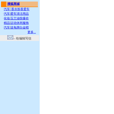
搜狐商城
·
汽车
|
香水扮香爱车
·
汽车
|
爱车清洁用品
·
化妆
|
玉兰油惊爆价
·
精品
|
运动休闲服饰
·
汽车
|
送龟牌白金蜡
更多...
-- 给编辑写信