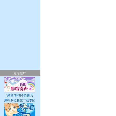
短信推广
“悬赏”鲜明个性图片
摩托罗拉和弦下载专区