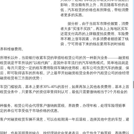
影响，营业额有所上升，而且随着车价的走
低，汽车租赁的价格也有所降低，带给消费
者更多的实惠。
据分析，由于当前车市降价频繁，消费
者大多“买涨不买跌”，再加上上海地区买车
还需支付高昂的上牌额度拍卖费用、车险费
率不断上涨等因素，许多消费者都捂紧了钱
袋，宁可用省下来的钱在要用车的时候租
养和维修费用。
增长以外，当前银行收紧车贷的举措给租赁公司的另一种新兴业务———融资租
租赁就是平常所说的“以租代购”，是国外非常流行的汽车销售模式。简单地说就是
后，每月只需交一定的租车费用取得车辆的使用权，租车公司负责汽车的救援、保
后，即可取得该车的所有权。沪上最早开始融资租赁业务的中汽租赁公司的徐经理
融资租赁有三方面的优势：
门槛较高，基本上要求30%-40%的首付，如果再加上其他各类费用，基本上首
租赁业务中，只要客户的资信审查得到认可，最低只需要缴纳相当于2个月租金的
服务。租赁公司会代理客户缴纳购置税、养路费，办理年检，处理车险理赔事
定的单位可享受低于市场价格的优惠。
户对融资租赁车辆不满意，可以在租期满一年后退租，选择其他中意的车型，避
时，也有其明显的缺点。徐经理就此向笔者表示，由于包含了购置税、养路费以