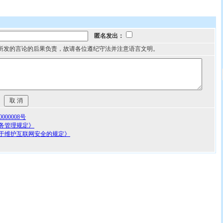
匿名发出：
所发的言论的后果负责，故请各位遵纪守法并注意语言文明。
00008号
务管理规定》
于维护互联网安全的规定》