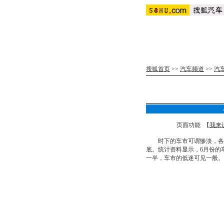
搜狐首页
>>
汽车频道
>>
汽
页面功能 【
我来
时下的车市可谓惨淡，各家
底。统计资料显示，6月份的
一半，车市的低迷可见一般。