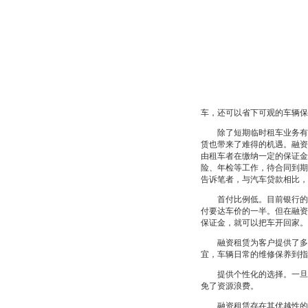
车，还可以省下可观的车辆保
除了短期临时租车业务有所
赁也带来了难得的机遇。融资
由租车者在缴纳一定的保证金
险、年检等工作，待合同到期
告诉笔者，与汽车贷款相比，
首付比例低。目前银行的车贷
付要达车价的一半。但在融资
保证金，就可以把车开回家。
融资租赁为客户提供了多种
宜，车辆日常的维修保养到指
提供个性化的选择。一旦客
免了资源浪费。
融资租赁存在其优越性的同