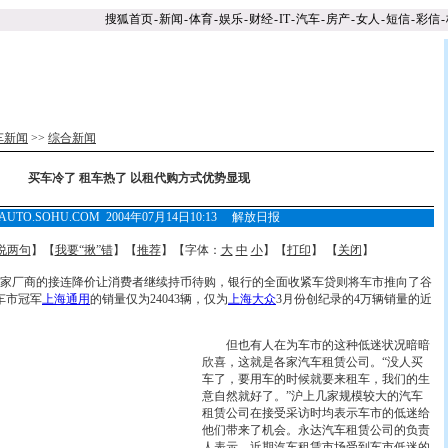
搜狐首页
-
新闻
-
体育
-
娱乐
-
财经
-
IT
-
汽车
-
房产
-
女人
-
短信
-
彩信
-
车新闻
>>
综合新闻
买车冷了 租车热了 以租代购方式优势显现
AUTO.SOHU.COM 2004年07月14日10:13 解放日报
说两句
】【
我要“揪”错
】【
推荐
】【字体：
大
中
小
】【
打印
】 【
关闭
】
厂商的接连降价让消费者继续持币待购，银行的全面收紧车贷则将车市推向了谷
车市冠军
上海通用
的销量仅为24043辆，仅为
上海大众
3月份创纪录的4万辆销量的近
但也有人在为车市的这种低迷状况暗暗
欣喜，这就是各家汽车租赁公司。“没人买
车了，要用车的时候就要来租车，我们的生
意自然就好了。”沪上几家规模较大的汽车
租赁公司在接受采访时均表示车市的低迷给
他们带来了机会。永达汽车租赁公司的负责
人表示，近期汽车租赁市场受到车市低迷的