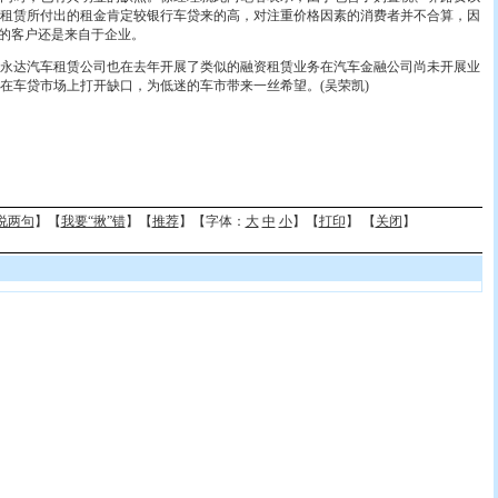
租赁所付出的租金肯定较银行车贷来的高，对注重价格因素的消费者并不合算，因
上的客户还是来自于企业。
达汽车租赁公司也在去年开展了类似的融资租赁业务在汽车金融公司尚未开展业
在车贷市场上打开缺口，为低迷的车市带来一丝希望。(吴荣凯)
说两句
】【
我要“揪”错
】【
推荐
】【字体：
大
中
小
】【
打印
】 【
关闭
】