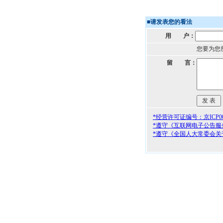
■
请发表您的看法
用 户：
您要为您
留 言：
*经营许可证编号：京ICP000
*遵守《互联网电子公告服
*遵守《全国人大常委会关