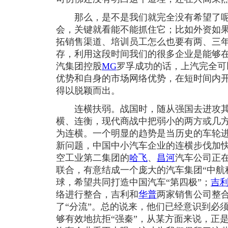
那么，是不是我们就完全没有希望了呢
会，关键就看能不能抓住它；比如外资如果
拓销售渠道、培训员工怎么也要有两、三
存，利用这段时间我们的很多企业是能够
汽集团控股
MG
罗孚成功的话，上汽完全可
优势和自身的市场网络优势，在短时间内
得以脱颖而出。
连横扶弱。战国时，随从强国去进攻其
横、连衡，现代商战中把弱小的两方或几
为连横。一个明显的趋势是当历史的车轮进
新问题，中国中小汽车企业的连横步伐加
空工业第二集团的
哈飞
、
昌河
汽车公司正
联合，有意结成一个庞大的汽车集团“中航
球，希望共同打造中国汽车“第四极”；
吉
络进行整合，吉利和
华普
两家销售公司整
了“分流”。总的说来，他们已经意识到必
够有效地抗拒“强秦”，从某方面来说，正