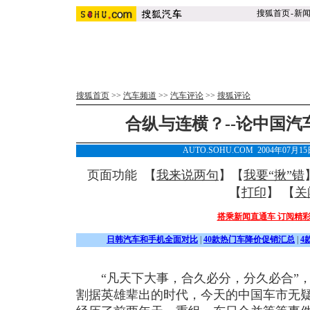
搜狐首页
-
新
搜狐首页
>>
汽车频道
>>
汽车评论
>>
搜狐评论
合纵与连横？--论中国
AUTO.SOHU.COM 2004年07月1
页面功能 【
我来说两句
】【
我要“揪”错
【
打印
】 【
关
搭乘新闻直通车 订阅精
日韩汽车和手机全面对比
|
40款热门车降价促销汇总
|
4
“凡天下大事，合久必分，分久必合”，
割据英雄辈出的时代，今天的中国车市无