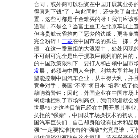
合同，或外商可以独资在中国开展其业务的
得真剩下钱”了，与此同时，还丧失了自主
置，这些可都是千金难买的呀！我们应该明
道理，不是么？当富士重工在北京车展上宣
但将贵航云雀推向了恶梦的边缘，更将庞
完全粉碎！
三菱
在中国市场的孤注一掷，
僵。在这一番重组的大浪潮中，处处闪现
不可耐可完全是出于攫取巨额利润的目的
的中国政策限制下，要打入和占领中国市
发
展，必须与中国人合作、利益共享并与
望能控制中国汽车企业，从中得大利，并
竞争对手，美国“不幸”将日本“培养”成了
敲响着警钟；因此，外国企业在中国市场
竭虑地控制了市场制高点，我们渐渐就会
世界“6+3”这些目前已经在中国开展其事
抗拒的“强秦”，中国以市场换技术的初衷
国汽车巨头们，自己却身陷没有技术和品牌
强”一定要找准抗击的“强敌”究竟是谁，
司仿佛还没有明白这个道理，还在兴高采烈