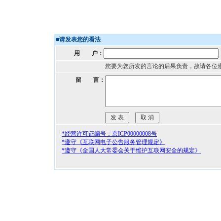
■
请发表您的看法
用 户：
您要为您所发的言论的后果负责，故请各位
留 言：
*经营许可证编号：京ICP00000008号
*遵守《互联网电子公告服务管理规定》
*遵守《全国人大常委会关于维护互联网安全的规定》