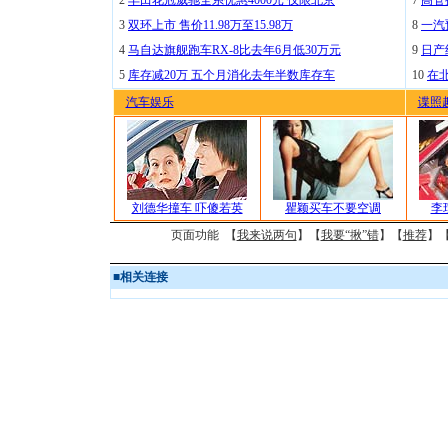
2
丰田花冠威驰全系优惠4000元 仅限北京
7
高管
3
双环上市 售价11.98万至15.98万
8
一汽
4
马自达旗舰跑车RX-8比去年6月低30万元
9
日产
5
库存减20万 五个月消化去年半数库存车
10
在
汽车娱乐
谍照
刘德华撞车 吓傻若英
瞿颖买车不要空调
李
页面功能 【
我来说两句
】【
我要“揪”错
】【
推荐
】
■
相关连接