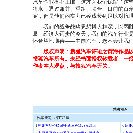
汽车企业看不上眼，这才为我们保留了这
将来，通过兼并、重组、联合，目前的百余
家，但是他们的实力已经成长到足以对抗
我们的战争战略思想博大精深，以弱胜
展、经济大迈步的今天，我们的汽车行业
怀希望地期待——中国汽车，您不会让我
版权声明：搜狐汽车评论之黄海作品以
搜狐汽车所有。未经书面授权转载者，一
作者本人观点，与搜狐汽车无关。
精彩推荐
汽车新闻排行TOP10
1
热销车型价格回升 新三样11万元以上
6
欧Ⅲ