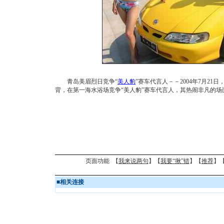
青岛美眉烈日竞争“
美人豹
”赛车代言人－－2004年7月2
背，在第一海水浴场竞争“美人豹”赛车代言人，其热闹非凡的
页面功能 【
我来说两句
】【
我要“揪”错
】【
推荐
】
■
相关连接