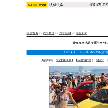
搜狐首页
-
新
搜狐首页
>>
汽车频道
>>
汽车新闻
>>
综合新闻
青岛海水浴场 美眉争当“美
AUTO.SOHU.COM 2004年07月
页面功能 【
我来说两句
】【
我要“揪”错
】【
推荐
】