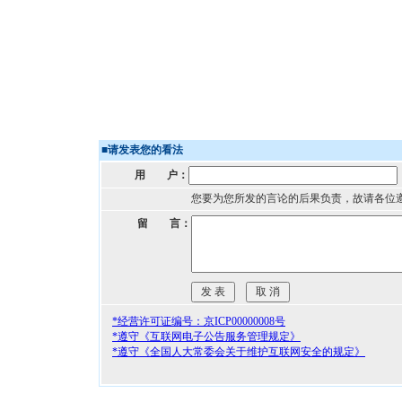
■
请发表您的看法
用 户：
您要为您所发的言论的后果负责，故请各位
留 言：
*经营许可证编号：京ICP00000008号
*遵守《互联网电子公告服务管理规定》
*遵守《全国人大常委会关于维护互联网安全的规定》