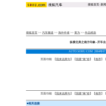
搜狐首页
-
新
搜狐首页
>>
汽车频道
>>
海外作者
>>
黄为
>>
作品精选
纵横北美之南方印象--开车去
AUTO.SOHU.COM 2004年0
页面功能 【
我来说两句
】【
我要“揪”错
】【
推荐
】
页面功能 【
我来说两句
】【
我要“揪”错
】【
推荐
】
■
相关连接