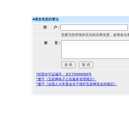
■
请发表您的看法
用 户：
您要为您所发的言论的后果负责，故请各位
留 言：
*经营许可证编号：京ICP00000008号
*遵守《互联网电子公告服务管理规定》
*遵守《全国人大常委会关于维护互联网安全的规定》