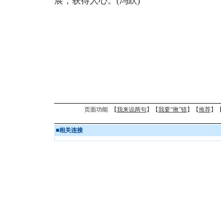
展，获得人心。(冯跃)
页面功能 【
我来说两句
】【
我要“揪”错
】【
推荐
】
■
相关连接