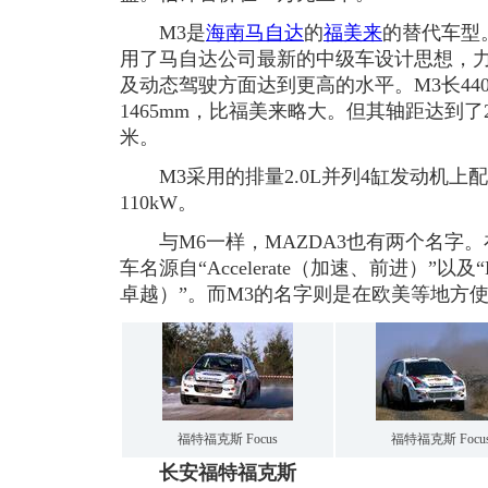
M3是
海南马自达
的
福美来
的替代车型
用了马自达公司最新的中级车设计思想，
及动态驾驶方面达到更高的水平。M3长4405
1465mm，比福美来略大。但其轴距达到了2
米。
M3采用的排量2.0L并列4缸发动机上
110kW。
与M6一样，MAZDA3也有两个名字。在
车名源自“Accelerate（加速、前进）”以及“
卓越）”。而M3的名字则是在欧美等地方
福特福克斯 Focus
福特福克斯 Focu
长安福特福克斯