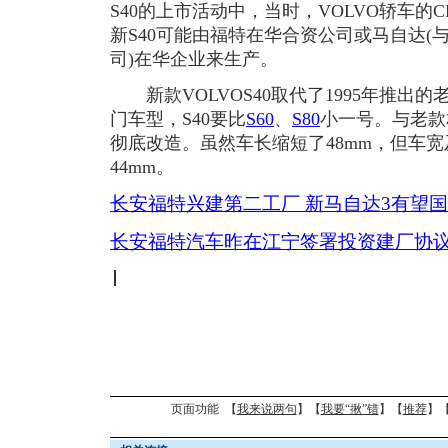
S40的上市活动中，当时，VOLVO轿车的
新S40可能由福特在华合资公司或马自达(
司)在华企业来生产。
新款VOLVOS40取代了1995年推出的老
门车型，S40要比
S60
、
S80
小一号。与老款
彻底改造。虽然车长缩短了48mm，但车宽
44mm。
长安福特兴建第二工厂 新马自达3有望
长安福特汽车昨在江宁签署投资建厂协
页面功能 【
我来说两句
】【
我要“揪”错
】【
推荐
】