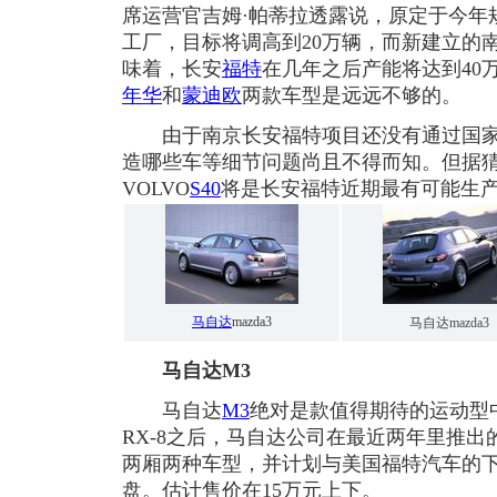
席运营官吉姆·帕蒂拉透露说，原定于今年
工厂，目标将调高到20万辆，而新建立的
味着，长安
福特
在几年之后产能将达到40
年华
和
蒙迪欧
两款车型是远远不够的。
由于南京长安福特项目还没有通过国家
造哪些车等细节问题尚且不得而知。但据
VOLVO
S40
将是长安福特近期最有可能生
马自达
mazda3
马自达mazda3
马自达M3
马自达
M3
绝对是款值得期待的运动型中
RX-8之后，马自达公司在最近两年里推出
两厢两种车型，并计划与美国福特汽车的下
盘。估计售价在15万元上下。