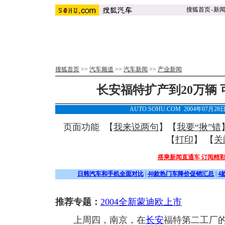
搜狐首页
-
新
搜狐首页
>>
汽车频道
>>
汽车新闻
>>
产业新闻
长安福特扩产到20万辆 
AUTO.SOHU.COM 2004年07月2
页面功能 【
我来说两句
】【
我要“揪”错
【
打印
】 【
关
搭乘新闻直通车 订阅精
日韩汽车和手机全面对比
|
40款热门车降价促销汇总
|
4
推荐专题：
2004全新蒙迪欧上市
上周四，南京，在
长安
福特第二工厂