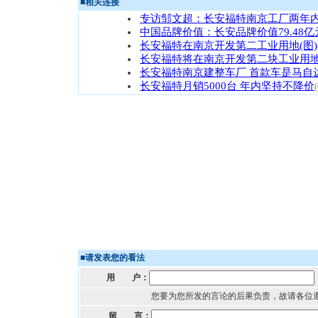
■
相关连接
专访邹文超：长安福特南京工厂两年
中国品牌价值：长安品牌价值79.48亿
长安福特在南京开发第二工业用地(图)
长安福特将在南京开发第二块工业用地
长安福特南京建整车厂 首款车是马自
长安福特月销5000台 年内坚持不降价
(
■
请发表您的看法
用 户：
您要为您所发的言论的后果负责，故请各位
留 言：