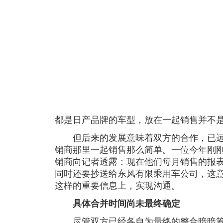
都是日产品牌的车型，放在一起销售并不
但后来的发展意味着双方的合作，已远
销商那里一起销售那么简单。一位今年刚
销商向记者透露：现在他们每月销售的报
同时还要抄送给东风有限乘用车公司，这
这样的重要信息上，实现沟通。
具体合并时间尚未最终确定
尽管双方已经各自为最终的整合暗暗筹