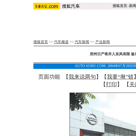
搜狐首页
-
新
搜狐首页
>>
汽车频道
>>
汽车新闻
>>
产业新闻
郑州日产将并入东风有限 途
AUTO.SOHU.COM 2004年07月28
页面功能 【
我来说两句
】【
我要“揪”错
【
打印
】 【
关