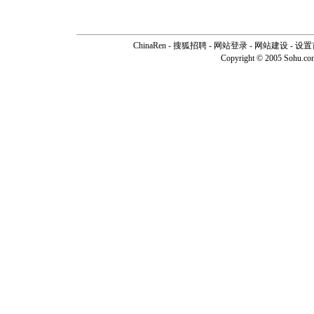
ChinaRen
-
搜狐招聘
-
网站登录
- 网站建设 -
设置
Copyright © 2005 Sohu.