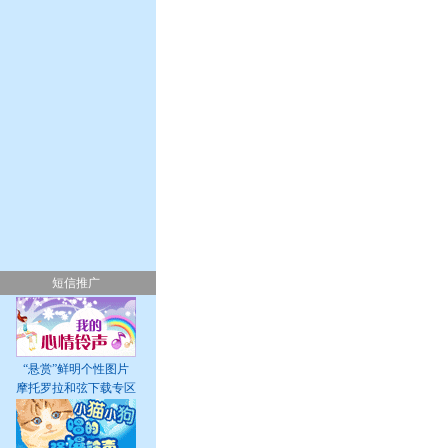
短信推广
“悬赏”鲜明个性图片
摩托罗拉和弦下载专区