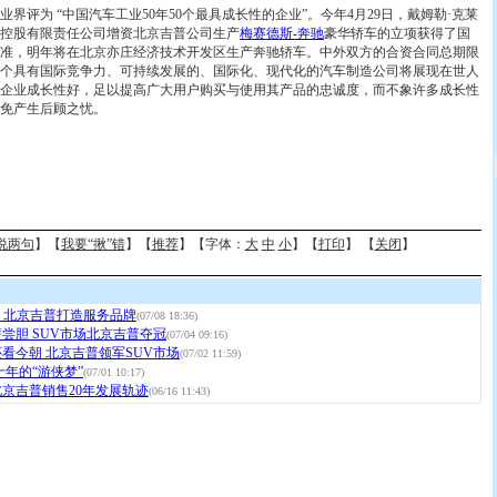
为 “中国汽车工业50年50个最具成长性的企业”。今年4月29日，戴姆勒·克莱
控股有限责任公司增资北京吉普公司生产
梅赛德斯-奔驰
豪华轿车的立项获得了国
准，明年将在北京亦庄经济技术开发区生产奔驰轿车。中外双方的合资合同总期限
一个具有国际竞争力、可持续发展的、国际化、现代化的汽车制造公司将展现在世人
企业成长性好，足以提高广大用户购买与使用其产品的忠诚度，而不象许多成长性
免产生后顾之忧。
说两句
】【
我要“揪”错
】【
推荐
】【字体：
大
中
小
】【
打印
】 【
关闭
】
” 北京吉普打造服务品牌
(07/08 18:36)
尝胆 SUV市场北京吉普夺冠
(07/04 09:16)
看今朝 北京吉普领军SUV市场
(07/02 11:59)
十年的“游侠梦”
(07/01 10:17)
京吉普销售20年发展轨迹
(06/16 11:43)