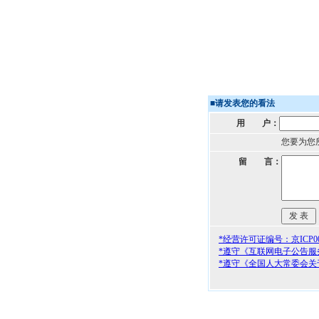
■
请发表您的看法
用 户：
您要为您
留 言：
*经营许可证编号：京ICP000
*遵守《互联网电子公告服
*遵守《全国人大常委会关