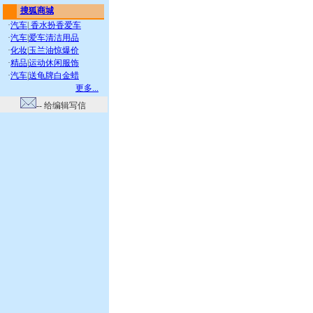
搜狐商城
·
汽车
|
香水扮香爱车
·
汽车
|
爱车清洁用品
·
化妆
|
玉兰油惊爆价
·
精品
|
运动休闲服饰
·
汽车
|
送龟牌白金蜡
更多...
-- 给编辑写信