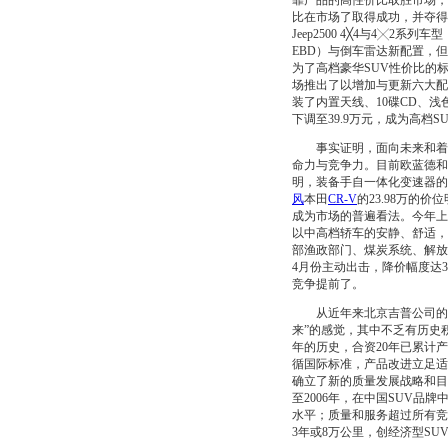
靠产品的高性价比取胜市场，着
比在市场了取得成功，并夺得了 
Jeep2500 4╳4与4╳
EBD）与倒车雷达新配置，但新
为了高档豪华SUV性价比的
场推出了以增加与更新六大配置
装了内置天线、10碟CD、浅
下调至39.9万元，成为高档
事实证明，面向未来和着眼
命力与竞争力。目前欧蓝德和
明，装备手自一体化变速器的全
风
本田
CR-V
的23.98万的
成为市场的普遍看法。今年上
以中高档轿车的安静、舒适，
部渔政部门、煤炭系统、解放
4月份主动出击，降价幅度达
竞争提前了。
从近年来北京吉普公司的经
来”的感觉，其中不乏有历史
年的历史，合资20年已累计
循国际标准，产品改进立足适
确立了新的质量发展战略和目
至2006年，在中国SUV
水平；质量和服务超过所有竞争
3年或8万公里，创经济型S