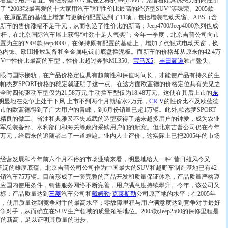
重给用户增值。有经济型SUV旗舰之称的Jeep2500，凭借着颇具诱惑力的高性价
“2003我最喜爱的十大家用汽车”和“性价比最高的经济型SUV”等殊荣。2005款
2系列车型，在原配置的基础上增加与更新的配置达到了11项，包括增装电动天窗、ABS（含
车的售价涨幅不足千元，从而创造了性价比的新高；Jeep4700/Jeep4000系列也成
标杆，在北京国际汽车展上获得“冲劲十足人气奖”；今年一季度，北京吉普公司向市
为主的2004款Jeep4000，在保持原有配置的基础上，增加了点触式电动天窗，换
色内饰、欧III排放装备和全金属电镀前底盘挡泥板。而新车的价格却从原来的42.4万
SUV中性价比最高的车型，性价比超过奔驰ML350、
宝马
X5
、
丰田
霸道
独占鳌头。
与国际接轨，在产品价格定位具有超前性和保值时间长，才能使产品有持久的生
帕杰罗SPORT价格的稳定就证明了这一点。在这方面欧蓝德的价格定位具有先见之
时四轮驱动车型仅为21.58万元,手动挡车型仅为18.48万元。这使在其后上市的
东
价位明显地在竞争上处于下风,上市不到两个月就缩水2万元，
CR-V
的性价比不及欧蓝德
市的欧蓝德得到了广大用户的青睐，到6月份销量已超1万辆。此外,帕杰罗SPORT
精良的做工、省油和典雅又不失威武的造型获得了越来越多用户的钟爱，成为农业
军总装备部、水利部门和海关等政府采购用户们的新宠。但北京吉普公司仍在今年
3万元，给后来的追随者出了一道难题。业内人士评价，这实际上已把2005年的市场
营发展和今年前六个月不俗的市场业绩来看，明显地给人一种“昔日雄风今又
积淀的雄厚底蕴。北京吉普公司公司作为中国最大的SUV和越野车制造基地已有42
产销汽车75万辆。目前形成了一套完整的产品开发和质量保证体系，产品质量严格遵
应国内使用条件，销售服务网络不断完善，用户满意度持续攀升。今年，该公司又
标：产品质量达到
三菱
汽车公司和
戴姆勒
·
克莱斯勒
公司原产地的水平；在2005年
品牌中，使用质量达到竞争对手的最高水平；零故障里程与用户满意度达到竞争对手最好
对手，从而确立在SUV生产领域的质量领袖地位。2005款Jeep2500的保修里程是
UV的新高，足以证明其质量的进步。