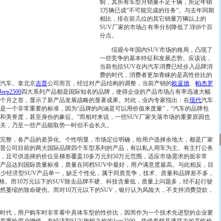
制，其所有车型月销量不足千辆，所定年销
3万辆已成“不可能完成的任务”。与去年同期
相比，排在前几位的其它销量万辆以上的
SUV厂家的市场占有率分别降低了3到8个百
分点。
综观今年国内SUV市场的格局，凸现了
一些竞争的基本特征和发展态势。应该说，
当前包括SUV在内汽车消费已经步入品牌消
费的时代，消费者更加青睐的是高性价比的
汽车。拿北京
吉普
公司而言，经过对产品结构的调整，当前产销的
欧蓝德
、
帕杰罗
Jeep2500
四大系列产品都是国际知名的品牌，使得企业的产品市场占有率迅速大幅
六个月之首，显示了新产品发展战略的显著成果。对此，业内专家指出：在
现代
汽车
是一个非常重要的标准，因为“品牌的内涵是可以用价值来度量”，“汽车的品牌包
和美誉度，甚至身份的象征。”而相对来说，一些SUV厂家失落市场的重要原因也
关，乃至一些产品能取势一时但不会长久。
整，各产品的差异化、个性明显，市场定位明确，给用户选择余地大，都是厂家
普公司目前的两大国际品牌四个车型系列的产品，有以私人用车为主、有主打公务
，且可供选择的价位呈梯形覆盖10多万元到50万元范围，适应市场需求的面非常
产品达到国际质量标准，质量在同档SUV中最好，用户满意度最高。与此相反，目
不少经济型SUV产品单一，缺乏个性化，属于同质竞争，技术、质量和品牌差不多，
价格。而10万元以下的SUV除去品牌不硬、科技含量低，质量上问题多，经不起行驶
然萎缩的致命硬伤。而对10万元以下的SUV，银行认为风险大，不支持消费贷款，
代，用户购车时非常看中具体车型的性价比，因而作为一个技术先进型的企业要