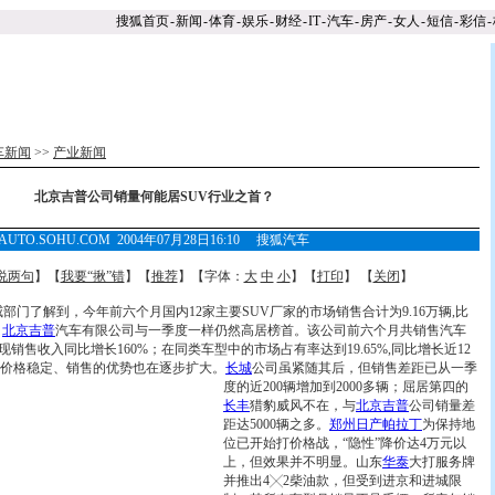
搜狐首页
-
新闻
-
体育
-
娱乐
-
财经
-
IT
-
汽车
-
房产
-
女人
-
短信
-
彩信
-
车新闻
>>
产业新闻
北京吉普公司销量何能居SUV行业之首？
AUTO.SOHU.COM 2004年07月28日16:10 搜狐汽车
说两句
】【
我要“揪”错
】【
推荐
】【字体：
大
中
小
】【
打印
】 【
关闭
】
门了解到，今年前六个月国内12家主要SUV厂家的市场销售合计为9.16万辆,比
，
北京吉普
汽车有限公司与一季度一样仍然高居榜首。该公司前六个月共销售汽车
；实现销售收入同比增长160%；在同类车型中的市场占有率达到19.65%,同比增长近12
价格稳定、销售的优势也
在逐步扩大。
长城
公司虽紧随其后，但销售差距已从一季
度的近200辆增加到2000多辆；屈居第四的
长丰
猎豹威风不在，与
北京吉普
公司销量差
距达5000辆之多。
郑州日产
帕拉丁
为保持地
位已开始打价格战，“隐性”降价达4万元以
上，但效果并不明显。山东
华泰
大打服务牌
并推出4╳2柴油款，但受到进京和进城限