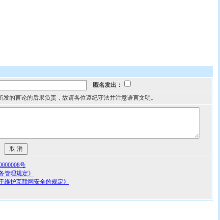
匿名发出：
所发的言论的后果负责，故请各位遵纪守法并注意语言文明。
00008号
务管理规定》
于维护互联网安全的规定》