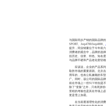
与国际同步产销的国际品牌的
SPORT、Jeep4700/Jeep4000、
提升，同业销量位于今年前
消费者的观念中，品牌的选择
括历史、信誉、特色、知名度
与品牌不硬和产品老化密切相
应该说，企业的产品系列完
取胜市场的重要原因。北京吉
用车的，也有公私兼顾的车型
广。同时，该公司的国际品牌
前在市场上一些SUV特别是
除了“变脸”之外，只有死拼
里程的考验也是其在市场上必
更是雪上加霜。
在当前逐渐理性化的消费时