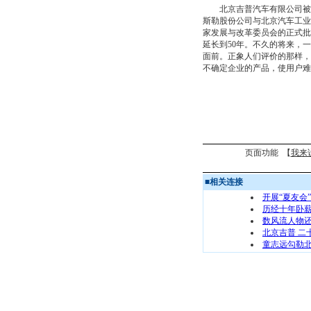
北京吉普汽车有限公司被业界评
斯勒股份公司与北京汽车工业
家发展与改革委员会的正式批
延长到50年。不久的将来，
面前。正象人们评价的那样，
不确定企业的产品，使用户难
页面功能 【
我来
■
相关连接
开展“夏友会
历经十年卧薪
数风流人物还
北京吉普 二
童志远勾勒北