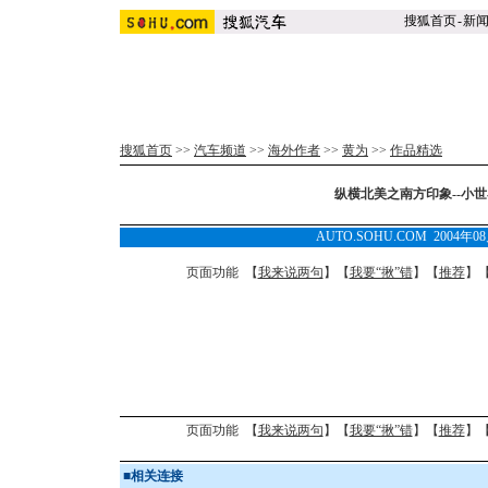
搜狐首页
-
新
搜狐首页
>>
汽车频道
>>
海外作者
>>
黄为
>>
作品精选
纵横北美之南方印象--小世
AUTO.SOHU.COM 2004年0
页面功能 【
我来说两句
】【
我要“揪”错
】【
推荐
】
页面功能 【
我来说两句
】【
我要“揪”错
】【
推荐
】
■
相关连接