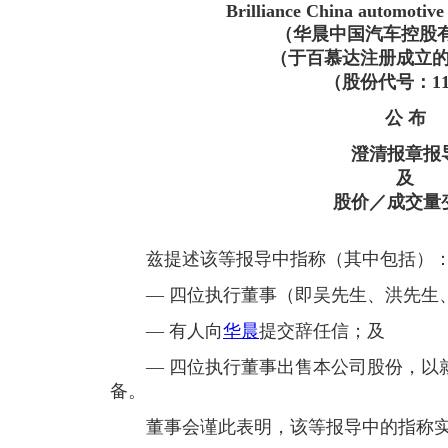
Brilliance China automotive
（华晨中国汽车控股
（于百慕达注册成立
（股份代号：11
公 布
澄清报章报
及
股价／成交量
兹提述该等报导中指称（其中包括）
— 四位执行董事（即吴先生、洪先生、
— 有人向
华晨
提交辞任信；及
— 四位执行董事出售本公司股份，以就
备。
董事会谨此表明，该等报导中的指称实