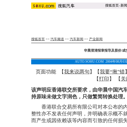
搜狐首页
-
新
搜狐首页
>>
汽车频道
>>
汽车新闻
>>
产业新闻
华晨澄清报章报导及股价/成
AUTO.SOHU.COM 2004年08月
页面功能 【
我来说两句
】【
我要“揪”错
【
打印
】 【
关
该声明应香港联交所要求，由华晨中国汽
持原味未做文字润色，只做繁简转换处理
香港联合交易所有限公司对本公布的内
整性亦不发表任何声明，并明确表示概不
而产生或因依赖该等内容而引致的任何损