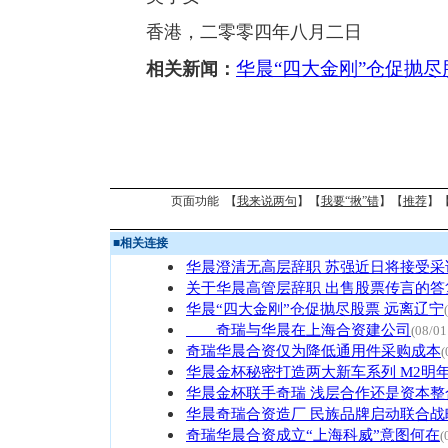
香港，二零零四年八月二日
华晨“四大金刚”仓促抛尽
相关新闻：
页面功能 【
我来说两句
】【
我要“揪”错
】【
推荐
】
■
相关连接
华晨澄清无高层辞职 苏强近日将接受采
关于华晨高管层辞职 出售股票传言的答
华晨“四大金刚”仓促抛尽股票 远离辽宁
奇瑞与华晨在上海合资建公司
(08/01
奇瑞华晨合资仅为降低通用件采购成本
(
华晨金杯秘密打造两大新车系列 M2明
华晨金杯联手奇瑞 浅层合作还是资本整
华晨奇瑞合资造厂 民族品牌启动联合战
奇瑞华晨合资成立“上海科威”意图何在
(