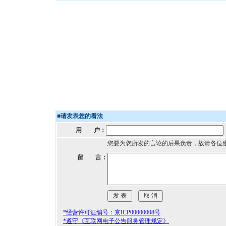
■
请发表您的看法
用 户：
您要为您所发的言论的后果负责，故请各位
留 言：
*经营许可证编号：京ICP00000008号
*遵守《互联网电子公告服务管理规定》