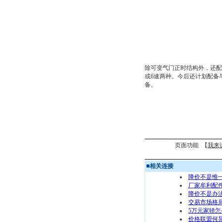
除可变气门正时结构外，还配有6速
或6速两种。今后还计划配备
备。
页面功能 【
我来
■
相关连接
降价不是惟
厂家牟利配
降价不是办
交易市场格局
5万元家轿怎
价格联盟何