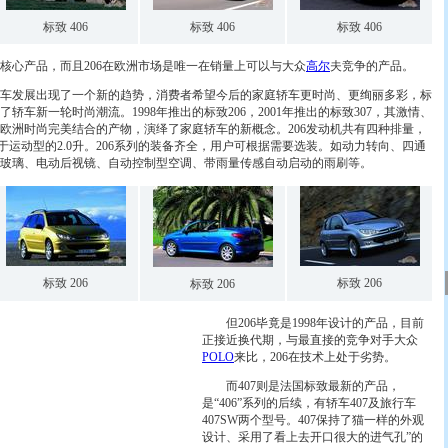
标致 406
标致 406
标致 406
司核心产品，而且206在欧洲市场是唯一在销量上可以与大众
高尔
夫竞争的产品。
车发展出现了一个新的趋势，消费者希望今后的家庭轿车更时尚、更绚丽多彩，标
轿车新一轮时尚潮流。1998年推出的标致206，2001年推出的标致307，其激情、
欧洲时尚完美结合的产物，演绎了家庭轿车的新概念。206发动机共有四种排量，
及仅用于运动型的2.0升。206系列的装备齐全，用户可根据需要选装。如动力转向、四通
动玻璃、电动后视镜、自动控制型空调、带雨量传感自动启动的雨刷等。
标致 206
标致 206
标致 206
但206毕竟是1998年设计的产品，目前
正接近换代期，与最直接的竞争对手大众
POLO
来比，206在技术上处于劣势。
而407则是法国标致最新的产品，
是“406”系列的后续，有轿车407及旅行车
407SW两个型号。407保持了猫一样的外观
设计、采用了看上去开口很大的进气孔”的