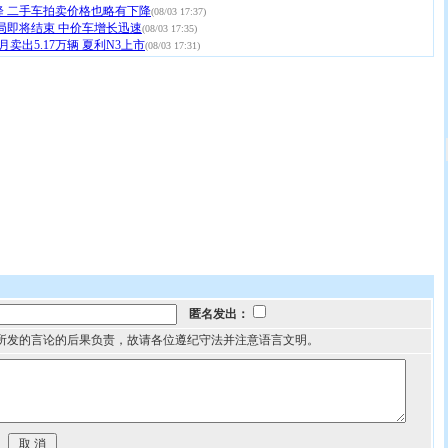
降 二手车拍卖价格也略有下降
(08/03 17:37)
局即将结束 中价车增长迅速
(08/03 17:35)
卖出5.17万辆 夏利N3上市
(08/03 17:31)
匿名发出：
所发的言论的后果负责，故请各位遵纪守法并注意语言文明。