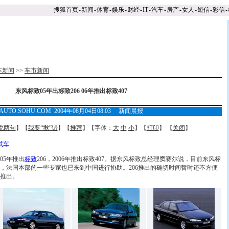
搜狐首页
-
新闻
-
体育
-
娱乐
-
财经
-
IT
-
汽车
-
房产
-
女人
-
短信
-
彩信
-
车新闻
>>
车市新闻
东风标致05年出标致206 06年推出标致407
AUTO.SOHU.COM 2004年08月04日08:03 新闻晨报
说两句
】【
我要“揪”错
】【
推荐
】【字体：
大
中
小
】【
打印
】 【
关闭
】
试车
05年推出
标致
206，2006年推出标致407。据东风标致总经理窦赛尔说，目前东风标
，法国本部的一些专家也已来到中国进行协助。206推出的确切时间暂时还不方便
年推出。