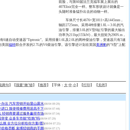
前脸，与第60届法兰克福车展上展出的
407Elixir完全一样。整车形状设计就像是一
头随时准备猛扑出去的动物一样。
车体尺寸长4676×宽1811×高1445mm，
轴距2725mm。采用4种排量1.8L～3.0L的汽
油引擎，排量3.0L的V型6缸引擎的最大输出
功率为211hp(155kW)，最大扭矩为290N.m，
自动变速器“Tiptronic”。采用排量1.6L及2.0L的两种柴油引擎，变速器只有5速
与美国
福特
联合开发的2.7L的V6柴油引擎。该引擎还计划在英国
美洲豹
的“S型”上配
说两句
】【
我要“揪”错
】【
推荐
】【字体：
大
中
小
】【
打印
】 【
关闭
】
一办法 汽车营销开始显山露水
(08/04 09:29)
件进口 致使维修费用居高不下
(08/04 07:44)
法 经销商要通过服务赢得市场
(08/04 07:34)
突变 众多车市能“吃饱”吗
(08/04 07:29)
么挑 全方位分析给你方案(图)
(08/04 07:25)
异价格垄断 束缚经销商的手脚
(08/04 07:17)