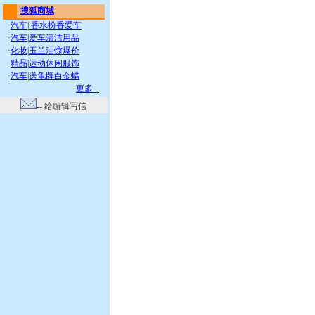
搜狐商城
·
汽车
|
香水扮香爱车
·
汽车
|
爱车清洁用品
·
化妆
|
玉兰油惊爆价
·
精品
|
运动休闲服饰
·
汽车
|
送龟牌白金蜡
更多...
-- 给编辑写信