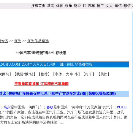
搜狐首页
-
新闻
-
体育
-
娱乐
-
财经
-
IT
-
汽车
-
房产
-
女人
-
短信
-
彩信
-
者专区
>>
何为
>>
何为作品精选
中国汽车“吃螃蟹”者de生存状态
.SOHU.COM 2004年08月05日10:09 四川在线-华西都市报
说两句
】【
我要“揪”错
】【
推荐
】【字体：
大
中
小
】【
打印
】 【
关闭
】
搭乘新闻直通车 订阅精彩汽车新闻
对比
|
40款热门车降价促销汇总
|
4款中产首选车对比(图)
|
荣御又曝新款(图)
；
高尔
是中国第一辆两门车；
赛欧
是中国第一辆叫响"十万元家轿"的汽车；
POLO
生产”的国产家轿。应该说在中国汽车工业、汽车市场飞速发展的近几年里，这几
可替代的角色，它们在成就着自身表现的同时也在不断成就着中国人的汽车梦想。而
这方舞台上它们所
演绎的故事还将继续……