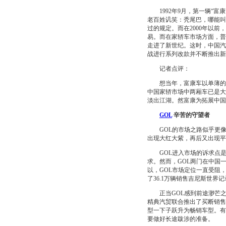
1992年9月，第一辆“富
老百姓讥笑：秃尾巴，哪能叫
过的规定。而在2000年以前
易。而在家轿车市场方面，普
走进了新世纪。这时，中国汽
战进行系列改款并不断推出新
记者点评：
想当年，富康车以单薄的两
中国家轿市场中两厢车已是大
淡出江湖。然富康为拓展中国
GOL
辛苦的守望者
GOL的市场之路似乎更像
出现大红大紫，再后又出现平
GOL进入市场的诉求点是
求。然而，GOL两门在中国
以，GOL市场定位一直受阻，
了36.1万辆销售吉尼斯世界
正当GOL感到前途渺芒之
精典汽贸联合推出了买断销售的
型一下子跃升为畅销车型。有
要做好长途跋涉的准备。