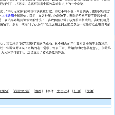
已超过了1．5万辆。这真可算是中国汽车销售史上的一个奇迹。
“10万元家轿”的神话很快就被打破。赛欧不得不低下高贵的头，旗帜鲜明地加
与
上海通用
全线降价，目前，在各种压力的逼迫下，赛欧的价格不得不继续走低，
是，在汽车市场普遍低迷的情况下，赛欧仍然获得了较好的销售成绩。赛欧的确是
用轿车。然而，依靠“十万元家轿”概念营销之路还能走多远一定是赛欧正在思考的
其实就是“10万元家轿”概念的成功。这个概念的产生其实并非源于上海通用。
过一些调查并证实了市场的这一需求，许多厂家、经销商对此也早有意识。但最终
十万元家轿”的口号。这也注定了赛欧要走向辉煌。
说两句
】【
我要“揪”错
】【
推荐
】【字体：
大
中
小
】【
打印
】 【
关闭
】