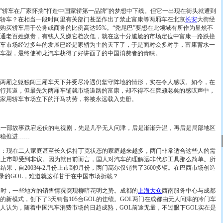
康”轿车在厂家怀揣“打造中国家轿第一品牌”的梦想中下线。但它一出现在街头就遭到
轿车？在相当一段时间里有关部门甚至作出了禁止富康等两厢车在北京
长安
大街经
，购买轿车用于公务或商务的比例高达95%。“秃尾巴”要想在此领域有所作为显然不
通老百姓嫌贵，有钱人又嫌它档次低，就在这十分尴尬的市场定位中富康一路跌撞
车市场经过多年的发展已经是家轿为主的天下了，于是面对众多对手，富康背水一
车型，最终使神龙汽车获得了好讲面子的中国消费者的青睐。
厢之躯独闯三厢车天下并受尽冷遇仍坚守阵地的情形，实在令人感叹。如今，在
行其道，但最先为两厢车铺就市场道路的富康，却不得不在廉颇老矣的感叹声中，
家用轿车市场立下的汗马功劳，将被永远载入史册。
一部故事跌宕起伏的电视剧，先是几乎无人问津，后是渐渐升温，再后是局部地区
稳推进……
：现在二人家庭甚至长久保持丁克状态的家庭越来越多，两门非常适合这些人的需
一上市即受到非议。因为就目前而言，国人对汽车的理解远非代步工具那么简单。所
结果，自2003年2月份上市到9月份，两门高尔仅销售了3600多辆。在巴西市场创造
记录的GOL，难道就这样甘于在中国市场折戟？
时，一些地方的销售情况突现柳暗花明之势。成都的
上海大众
西南服务中心与成都
新模式，创下了3天销售105台GOL的佳绩。GOL两门在成都由无人问津的冷门车
人认为，随着中国汽车消费市场的日趋成熟，GOL前途无量，不过眼下GOL实在是