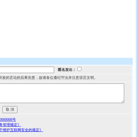
匿名发出：
所发的言论的后果负责，故请各位遵纪守法并注意语言文明。
00008号
务管理规定》
于维护互联网安全的规定》