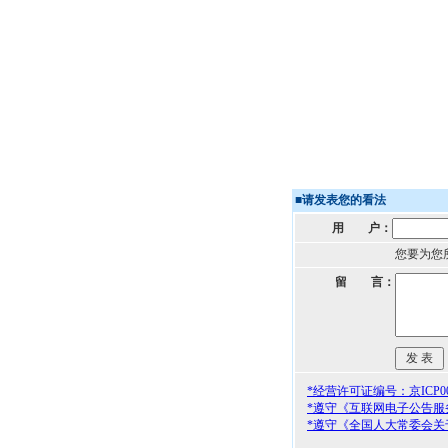
■
请发表您的看法
用 户：
您要为您
留 言：
*经营许可证编号：京ICP000
*遵守《互联网电子公告服
*遵守《全国人大常委会关