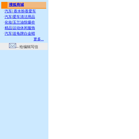
搜狐商城
·
汽车
|
香水扮香爱车
·
汽车
|
爱车清洁用品
·
化妆
|
玉兰油惊爆价
·
精品
|
运动休闲服饰
·
汽车
|
送龟牌白金蜡
更多...
-- 给编辑写信