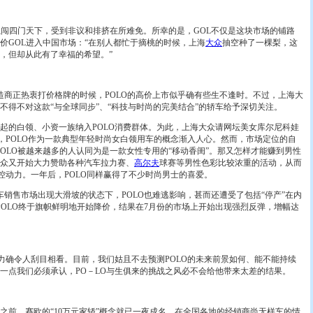
闯四门天下，受到非议和排挤在所难免。所幸的是，GOL不仅是这块市场的铺路
价GOL进入中国市场：“在别人都忙于摘桃的时候，上海
大众
抽空种了一棵梨，这
，但却从此有了幸福的希望。”
造商正热衷打价格牌的时候，POLO的高价上市似乎确有些生不逢时。不过，上海大
不得不对这款“与全球同步”、“科技与时尚的完美结合”的轿车给予深切关注。
的白领、小资一族纳入POLO消费群体。为此，上海大众请网坛美女库尔尼科娃
间，POLO作为一款典型年轻时尚女白领用车的概念渐入人心。然而，市场定位的自
POLO被越来越多的人认同为是一款女性专用的“移动香闺”。那又怎样才能赚到男性
众又开始大力赞助各种汽车拉力赛、
高尔夫
球赛等男性色彩比较浓重的活动，从而
驾控动力。一年后，POLO同样赢得了不少时尚男士的喜爱。
车销售市场出现大滑坡的状态下，POLO也难逃影响，甚而还遭受了包括“停产”在内
POLO终于旗帜鲜明地开始降价，结果在7月份的市场上开始出现强烈反弹，增幅达
确令人刮目相看。目前，我们姑且不去预测POLO的未来前景如何、能不能持续
一点我们必须承认，PO－LO与生俱来的挑战之风必不会给他带来太差的结果。
市之前，赛欧的“10万元家轿”概念就已一夜成名。在全国各地的经销商尚无样车的情