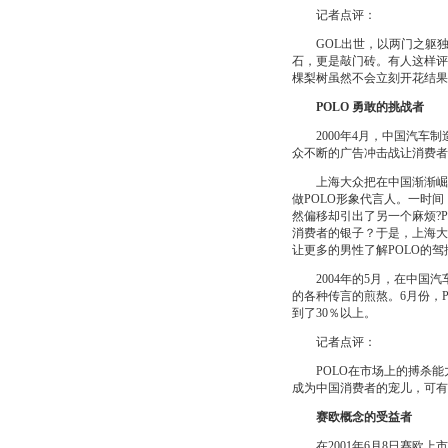
记者点评：
GOL出世，以两门之躯独
石，更是敲门砖。有人这样评
棵梨树虽然不会立刻开花结果
POLO 勇敢的挑战者
2000年4月，中国汽车制
众不断的广告冲击战让消费者
上海大众把在中国渐渐崛起
做POLO形象代言人。一时
然偏移却引出了另一个麻烦?
消费者的银子？于是，上海大
让更多的男性了解POLO的
2004年的5月，在中国汽
的各种传言的煎熬。6月份，
到了30％以上。
记者点评：
POLO在市场上的搏杀能力
成为中国消费者的宠儿，可有
赛欧概念的受益者
在2001年6月8日赛欧上