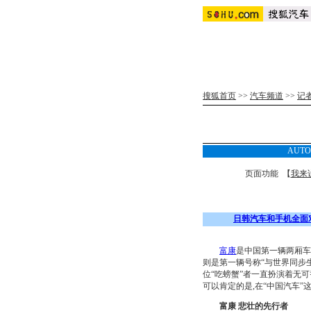
搜狐首页
>>
汽车频道
>>
记
AUTO
页面功能 【
我来
日韩汽车和手机全面
富康
是中国第一辆两厢车
则是第一辆号称“与世界同步
位“吃螃蟹”者一直扮演着无
可以肯定的是,在“中国汽车”
富康 悲壮的先行者