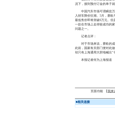
况下，接到预付订金的单子就
中国汽车市场可谓瞬息万变，
入轿车降价狂潮。5月，赛欧
最低售价即将突破6万元。但
一款在市场上走得较成功的家
问题之一。
记者点评：
对于市场来说，赛欧的成功，
此前，国家有关部门便对此做
却只有上海通用大胆地喊出“
本报记者何为上海报道
页面功能 【
我来
■
相关连接