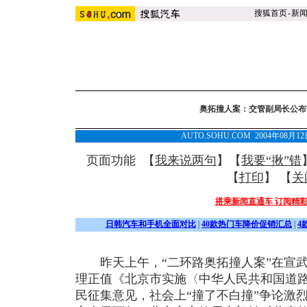
搜狐首页
-
新
奥拓撞人案：交管副局长公布
AUTO.SOHU.COM 2004年08月
页面功能 【
我来说两句
】【
我要“揪”错
【
打印
】 【
关
搭乘新闻直通车 订阅精
日韩汽车和手机全面对比
|
40款热门车降价促销汇总
|
4
昨天上午，“二环路奥拓撞人案”在宣武
理正值《北京市实施〈中华人民共和国道
民征集意见，社会上“撞了不白撞”争论激