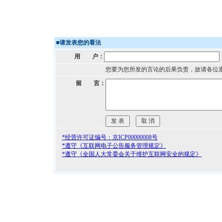
■
请发表您的看法
用 户：
您要为您所发的言论的后果负责，故请各位
留 言：
*经营许可证编号：京ICP00000008号
*遵守《互联网电子公告服务管理规定》
*遵守《全国人大常委会关于维护互联网安全的规定》