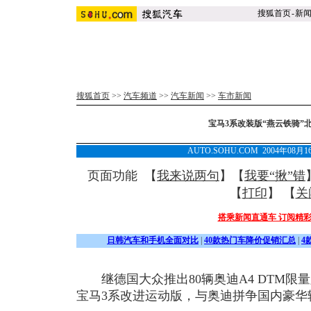
搜狐首页
-
新
搜狐首页
>>
汽车频道
>>
汽车新闻
>>
车市新闻
宝马3系改装版“燕云铁骑”
AUTO.SOHU.COM 2004年08月
页面功能 【
我来说两句
】【
我要“揪”错
【
打印
】 【
关
搭乘新闻直通车 订阅精
日韩汽车和手机全面对比
|
40款热门车降价促销汇总
|
4
继德国大众推出80辆奥迪A4 DTM限
宝马3系改进运动版，与奥迪拼争国内豪华