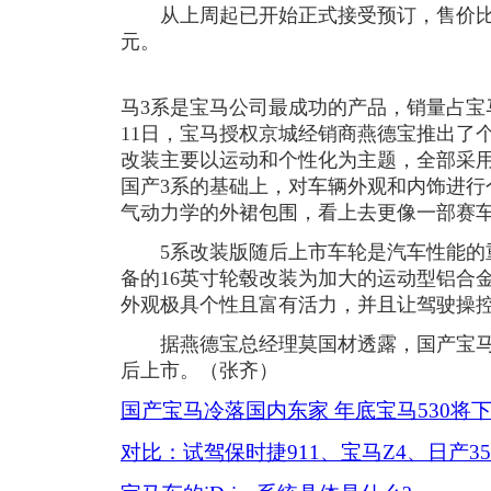
从上周起已开始正式接受预订，售价比同
元。
马3系是宝马公司最成功的产品，销量占宝
11日，宝马授权京城经销商燕德宝推出了个
改装主要以运动和个性化为主题，全部采
国产3系的基础上，对车辆外观和内饰进行
气动力学的外裙包围，看上去更像一部赛
5系改装版随后上市车轮是汽车性能的重
备的16英寸轮毂改装为加大的运动型铝合
外观极具个性且富有活力，并且让驾驶操
据燕德宝总经理莫国材透露，国产宝马
后上市。（张齐）
国产宝马冷落国内东家 年底宝马530将
对比：试驾保时捷911、宝马Z4、日产35