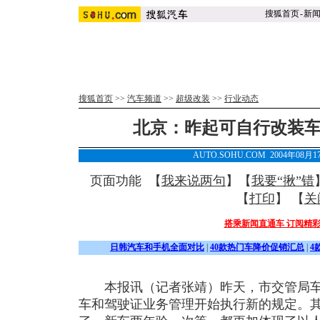
搜狐首页
-
新
搜狐首页
>>
汽车频道
>>
超级改装
>>
行业动态
北京：昨起可自行改装车
AUTO.SOHU.COM 2004年08月
页面功能 【
我来说两句
】【
我要“揪”错
【
打印
】 【
关
搭乘新闻直通车 订阅精
日韩汽车和手机全面对比
|
40款热门车降价促销汇总
|
4
本报讯（记者张靖）昨天，市交管局车管
车和驾驶证业务管理开始执行新的规定。