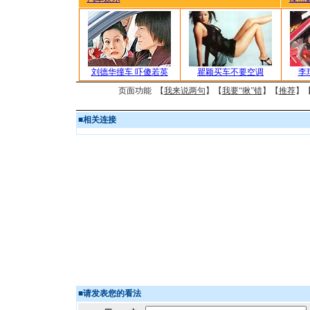
刘德华撞车 吓傻若英
瞿颖买车不要空调
李
页面功能 【
我来说两句
】【
我要“揪”错
】【
推荐
】
■
相关连接
■
请发表您的看法