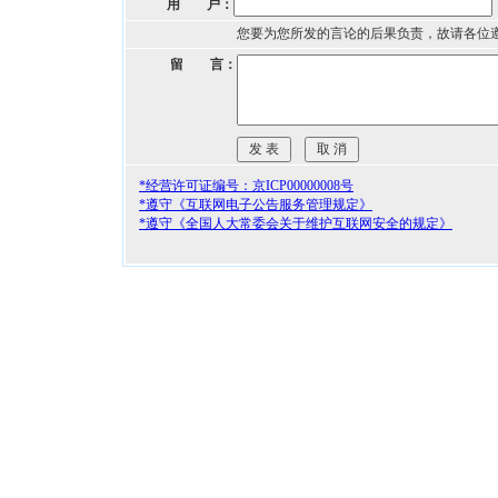
用 户：
您要为您所发的言论的后果负责，故请各位
留 言：
*经营许可证编号：京ICP00000008号
*遵守《互联网电子公告服务管理规定》
*遵守《全国人大常委会关于维护互联网安全的规定》