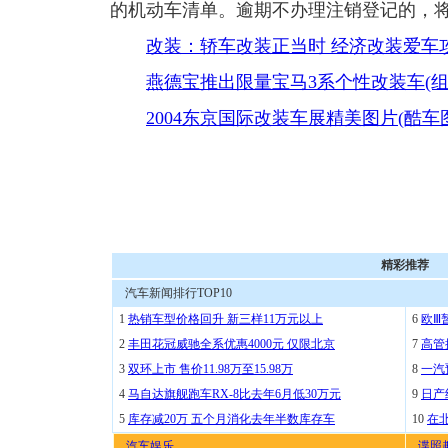
的机动车清单。逾期不办理注销登记的，
改装：轿车改装正当时 经济改装爱车
燕德宝推出限量宝马3系个性改装车(组
2004东京国际改装车展精美图片(酷车
精彩推荐
汽车新闻排行TOP10
1
热销车型价格回升 新三样11万元以上
6
欧Ⅲ
2
丰田花冠威驰全系优惠4000元 仅限北京
7
高管
3
双环上市 售价11.98万至15.98万
8
一汽
4
马自达旗舰跑车RX-8比去年6月低30万元
9
日产
5
库存减20万 五个月消化去年半数库存车
10
在
汽车娱乐
谍照