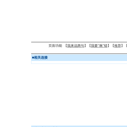
页面功能 【
我来说两句
】【
我要“揪”错
】【
推荐
】
■
相关连接