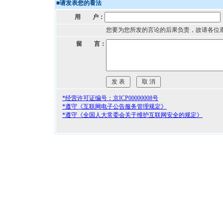
■
请发表您的看法
用 户：
您要为您所发的言论的后果负责，故请各位
留 言：
*经营许可证编号：京ICP00000008号
*遵守《互联网电子公告服务管理规定》
*遵守《全国人大常委会关于维护互联网安全的规定》