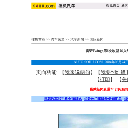
搜狐首页
-
新
搜狐首页
>>
汽车频道
>>
汽车新闻
>>
国际新闻
雷诺Twingo第6次改型 加入
AUTO.SOHU.COM 2004年08月2
页面功能 【
我来说两句
】【
我要“揪”错
【
打印
】 【
关
搭乘新闻直通车 订阅精
日韩汽车和手机全面对比
|
40款热门车降价促销汇总
|
4