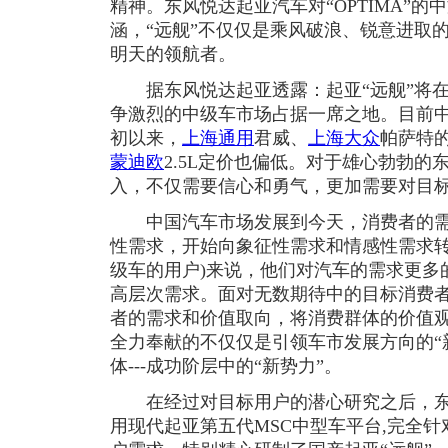
精神。东风悦达起亚汽车对“OPTIMA”
涵，“远舰”不仅仅是乘风破浪、锐意进取
明天的领航者。
据东风悦达起亚透露：起亚“远舰”将在
争激烈的中级车市场占据一席之地。目前
初以来，
上海通用
君威、
上海大众
帕萨特
蒙迪欧
2.5L定价也偏低。对于雄心勃勃
入，不仅需要信心和勇气，更加需要对目
中国汽车市场发展到今天，消费者的需
性需求，开始向象征性需求和情感性需求转
级车的用户)来说，他们对汽车的需求更多
高层次需求。面对无数期待中的目标消费
者的需求和价值取向，将消费群体的价值
全力奉献的不仅仅是引领车市发展方向的“
体---成功阶层中的“新势力”。
在经过对目标用户的潜心研究之后，东风
用现代起亚第五代MSC中型车平台,完全