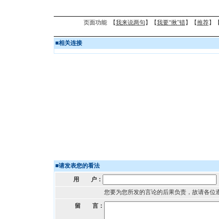
页面功能 【
我来说两句
】【
我要“揪”错
】【
推荐
】
■
相关连接
■
请发表您的看法
用 户：
您要为您所发的言论的后果负责，故请各位
留 言：