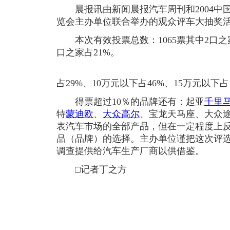
晨报讯由新闻晨报汽车周刊和2004中
览会主办单位联合举办的观众评车大抽奖
本次有效投票总数：1065票其中2口之家占
口之家占21%。
占29%、10万元以下占46%、15万元以下占
得票超过10％的品牌还有：起亚
千里
特
蒙迪欧
、
大众
高尔
、宝龙天马座、大众
表汽车市场的全部产品，但在一定程度上
品（品牌）的选择。主办单位谨把这次评
调查提供给汽车生产厂商以供借鉴。
□记者丁之方