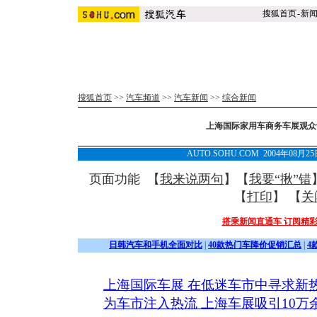
搜狐首页
-
新
搜狐首页
>>
汽车频道
>>
汽车新闻
>>
综合新闻
上海国际家用车商务车展观众
AUTO.SOHU.COM 2004年08月
页面功能 【
我来说两句
】【
我要“揪”错
【
打印
】 【
关
搭乘新闻直通车 订阅精
日韩汽车和手机全面对比
|
40款热门车降价促销汇总
|
4
上海国际车展 在低迷车市中寻求新
为车市注入热流 上海车展吸引10万