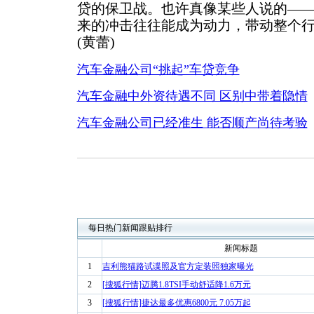
贷的保卫战。也许真像某些人说的—
来的冲击往往能成为动力，带动整个
(黄蕾)
汽车金融公司“挑起”车贷竞争
汽车金融中外资待遇不同 区别中带着隐情
汽车金融公司已经准生 能否顺产尚待考验
每日热门新闻跟贴排行
新闻标题
1
吉利熊猫路试谍照及官方定装照独家曝光
2
[搜狐行情]迈腾1.8TSI手动舒适降1.6万元
3
[搜狐行情]捷达最多优惠6800元 7.05万起