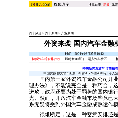
搜狐首页
-
新闻
-
体育
汽车频道
>
汽车新闻
>
产业新闻
外资来袭 国内汽车金融
时间：2004年08月25日10:12
搜狐汽车综合排行榜
即时新闻通知
进入汽车社区
搭乘新闻直通车 订阅精
中国女孩:愿为轿车献身
|
奇瑞SUV降价4000元
|
令人
国内第一家外资汽车金融公司开业
理办法》，不能说完全是一种巧合，
进攻，政府还要为处于弱势的国内银
光。然而，开放汽车金融市场毕竟已
系无疑将受到外国汽车金融成熟运作
很难断定，这是一种蓄意安排还是