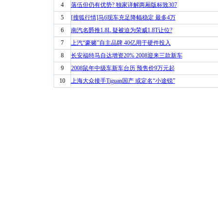
4
落伍但仍有优势? 独家详解两厢版标致307
5
[搜狐行情]马6现车充足降幅稳定 最多4万
6
南汽名爵推1.8L 疑被迫为荣威1.8T让位?
7
上汽“豪赌”自主品牌 40亿用于硬件投入
8
长安福特马自达增资20% 2008迎来三款新车
9
2008鼠年中级车新车台历 预售价9万元起
10
上海大众接手Tiguan国产 或定名“小途锐”