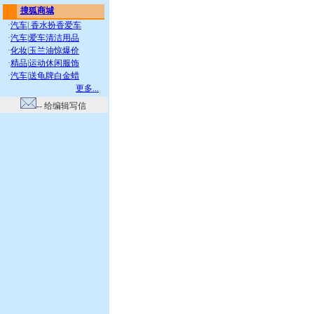
搜狐商城
·
汽车
|
香水扮香爱车
·
汽车
|
爱车清洁用品
·
化妆
|
玉兰油惊爆价
·
精品
|
运动休闲服饰
·
汽车
|
送龟牌白金蜡
更多...
-- 给编辑写信