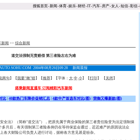
搜狐首页
-
新闻
-
体育
-
娱乐
-
财经
-
IT
-
汽车
-
房产
-
女人
-
短信
-
彩信
-
车新闻
>>
综合新闻
道交法强制无责赔偿 第三者险左右为难
AUTO.SOHU.COM 2004年08月26日09:28 新闻晨报
说两句
】【
我要“揪”错
】【
推荐
】【字体：
大
中
小
】【
打印
】 【
关闭
】
搭乘新闻直通车 订阅精彩汽车新闻
对比
|
40款热门车降价促销汇总
|
4款中产首选车对比(图)
|
荣御又曝新款(图)
全法》（简称“道交法”），把原先属于商业保险的第三者责任险变为法定强制保
个多月后，有关强制第三者险条例仍在等待保监会通过，迟迟难产的原因说法众
上各大财险公司负责人进行讨论，据
称各方意见甚是纷杂。