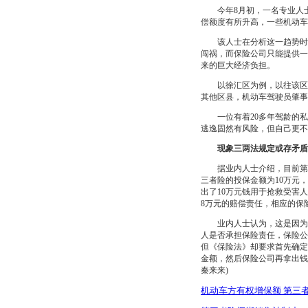
今年8月初，一名专业人士
偿额度有所升高，一些机动车
该人士在分析这一趋势时表
闯祸，而保险公司只能提供一
来的巨大经济负担。
以徐汇区为例，以往该区的
其他区县，机动车驾驶员肇事
一位有着20多年驾龄的私
逃逸固然有风险，但自己更不
现象三两法规定或存矛盾
据业内人士介绍，目前第三
三者险的投保金额为10万元
出了10万元钱用于抢救受害
8万元的赔偿责任，相应的保
业内人士认为，这是因为新
人是否承担保险责任，保险公
但《保险法》却要求首先确定
金额，然后保险公司再拿出钱
秦来来)
机动车方有权增保额 第三