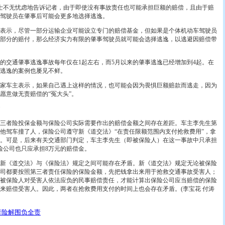
不无忧虑地告诉记者，由于即使没有事故责任也可能承担巨额的赔偿，且由于赔
驾驶员在肇事后可能会更多地选择逃逸。
示，尽管一部分运输企业可能设立专门的赔偿基金，但如果是个体机动车驾驶员
部分的赔付，那么经济实力有限的肇事驾驶员就可能会选择逃逸，以逃避因赔偿带
交通肇事逃逸事故每年仅在1起左右，而5月以来的肇事逃逸已经增加到4起。在
逃逸的案例也屡见不鲜。
家车主表示，如果自己遇上这样的情况，也可能会因为畏惧巨额赔款而逃走，因为
愿意做无责赔偿的“冤大头”。
者险投保金额与保险公司实际需要作出的赔偿金额之间存在差距。车主李先生第
，他驾车撞了人，保险公司遵守新《道交法》“在责任限额范围内支付抢救费用”，拿
人。可是，后来有关交通部门判定，车主李先生（即被保险人）在这一事故中只承担
险公司也只应承担8万元的赔偿金。
《道交法》与《保险法》规定之间可能存在矛盾。新《道交法》规定无论被保险
司都要按照第三者责任保险的保险金额，先把钱拿出来用于抢救交通事故受害人；
被保险人对受害人依法应负的民事赔偿责任，才能计算出保险公司应当赔偿的保险
来赔偿受害人。因此，两者在抢救费用支付的时间上也会存在矛盾。(李宝花 付涛
者险解围负全责