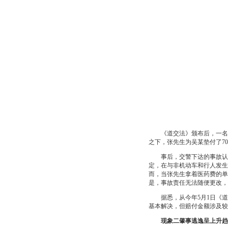
《道交法》颁布后，一名闯
之下，张先生为吴某垫付了70
事后，交警下达的事故认定
定，在与非机动车和行人发生
而，当张先生拿着医药费的单
是，事故责任无法随便更改，
据悉，从今年5月1日《道交
基本解决，但赔付金额涉及较
现象二肇事逃逸呈上升趋