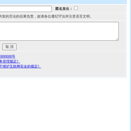
匿名发出：
所发的言论的后果负责，故请各位遵纪守法并注意语言文明。
00008号
务管理规定》
于维护互联网安全的规定》