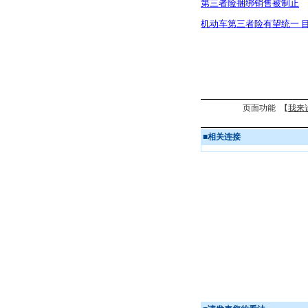
第三者险捆绑销售被制止
机动车第三者险有望统一 目
页面功能 【
我来
■
相关连接