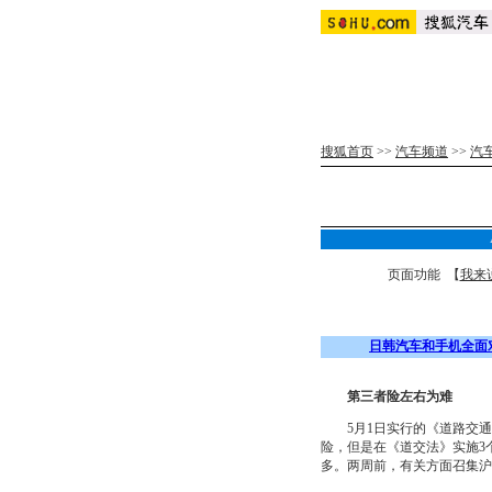
搜狐首页
>>
汽车频道
>>
汽
页面功能 【
我来
日韩汽车和手机全面
第三者险左右为难
5月1日实行的《道路交通安
险，但是在《道交法》实施3
多。两周前，有关方面召集沪