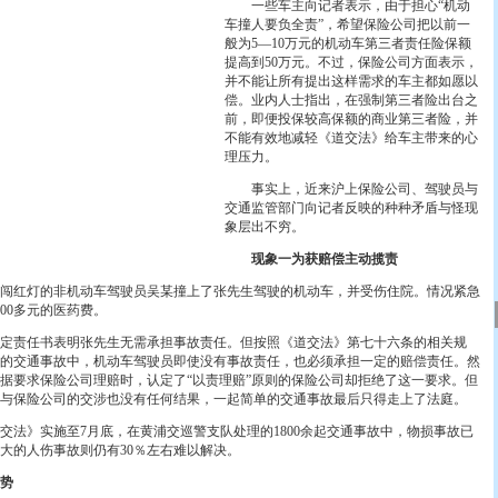
一些车主向记者表示，由于担心“机动
车撞人要负全责”，希望保险公司把以前一
般为5—10万元的机动车第三者责任险保额
提高到50万元。不过，保险公司方面表示，
并不能让所有提出这样需求的车主都如愿以
偿。业内人士指出，在强制第三者险出台之
前，即便投保较高保额的商业第三者险，并
不能有效地减轻《道交法》给车主带来的心
理压力。
事实上，近来沪上保险公司、驾驶员与
交通监管部门向记者反映的种种矛盾与怪现
象层出不穷。
现象一为获赔偿主动揽责
红灯的非机动车驾驶员吴某撞上了张先生驾驶的机动车，并受伤住院。情况紧急
00多元的医药费。
责任书表明张先生无需承担事故责任。但按照《道交法》第七十六条的相关规
的交通事故中，机动车驾驶员即使没有事故责任，也必须承担一定的赔偿责任。然
据要求保险公司理赔时，认定了“以责理赔”原则的保险公司却拒绝了这一要求。但
与保险公司的交涉也没有任何结果，一起简单的交通事故最后只得走上了法庭。
法》实施至7月底，在黄浦交巡警支队处理的1800余起交通事故中，物损事故已
大的人伤事故则仍有30％左右难以解决。
势