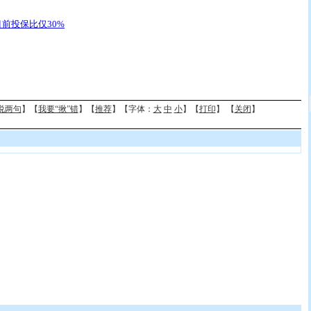
前投保比仅30%
说两句
】【
我要“揪”错
】【
推荐
】【字体：
大
中
小
】【
打印
】 【
关闭
】