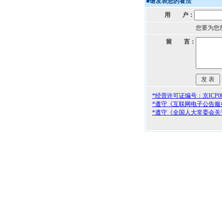
■
请发表您的看法
用 户：
您要为您
留 言：
*经营许可证编号：京ICP000
*遵守《互联网电子公告服
*遵守《全国人大常委会关