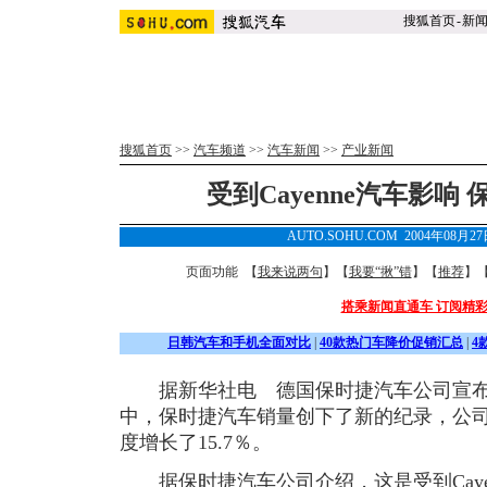
搜狐首页
-
新
搜狐首页
>>
汽车频道
>>
汽车新闻
>>
产业新闻
受到Cayenne汽车影响
AUTO.SOHU.COM 2004年08月2
页面功能 【
我来说两句
】【
我要“揪”错
】【
推荐
】
搭乘新闻直通车 订阅精
日韩汽车和手机全面对比
|
40款热门车降价促销汇总
|
4
据新华社电 德国保时捷汽车公司宣布，
中，保时捷汽车销量创下了新的纪录，公司共
度增长了15.7％。
据保时捷汽车公司介绍，这是受到Caye