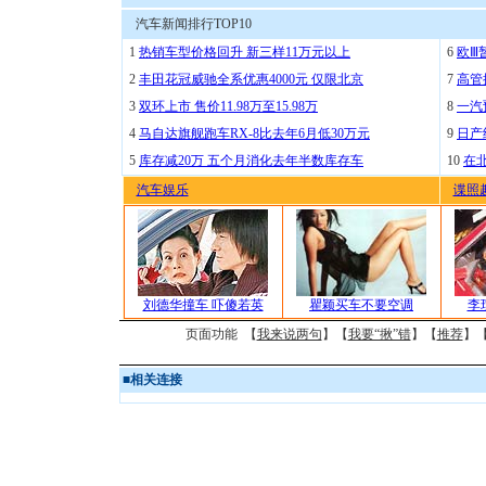
汽车新闻排行TOP10
1
热销车型价格回升 新三样11万元以上
6
欧Ⅲ
2
丰田花冠威驰全系优惠4000元 仅限北京
7
高管
3
双环上市 售价11.98万至15.98万
8
一汽
4
马自达旗舰跑车RX-8比去年6月低30万元
9
日产
5
库存减20万 五个月消化去年半数库存车
10
在
汽车娱乐
谍照
刘德华撞车 吓傻若英
瞿颖买车不要空调
李
页面功能 【
我来说两句
】【
我要“揪”错
】【
推荐
】
■
相关连接