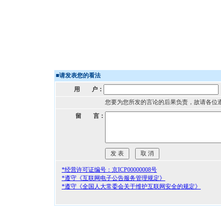
■
请发表您的看法
用 户：
您要为您所发的言论的后果负责，故请各位
留 言：
*经营许可证编号：京ICP00000008号
*遵守《互联网电子公告服务管理规定》
*遵守《全国人大常委会关于维护互联网安全的规定》